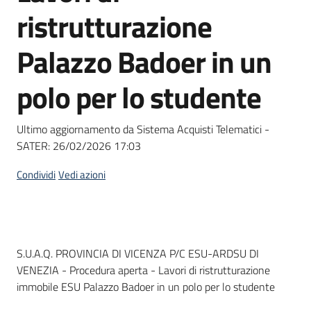
acquisto
ristrutturazione
Palazzo Badoer in un
Supporto
polo per lo studente
Piattaforme
Ultimo aggiornamento da Sistema Acquisti Telematici -
telematiche
SATER:
26/02/2026 17:03
Condividi
Vedi azioni
English
Dati del bando
S.U.A.Q. PROVINCIA DI VICENZA P/C ESU-ARDSU DI
site
VENEZIA - Procedura aperta - Lavori di ristrutturazione
immobile ESU Palazzo Badoer in un polo per lo studente