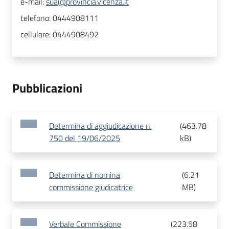
e-mail:
sua@provincia.vicenza.it
telefono:
0444908111
cellulare:
0444908492
Pubblicazioni
Determina di aggiudicazione n.
(
463.78
750 del 19/06/2025
kB
)
Determina di nomina
(
6.21
commissione giudicatrice
MB
)
Verbale Commissione
(
223.58