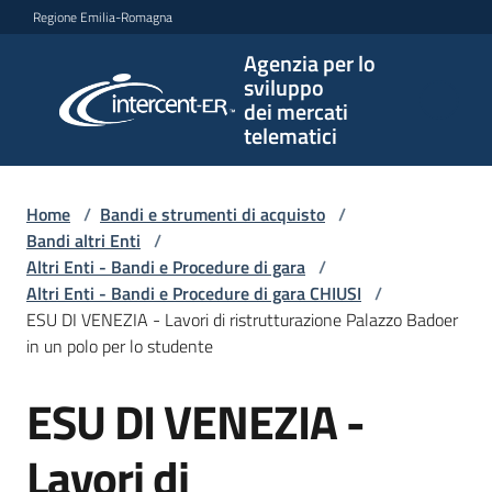
Vai al contenuto
Vai alla navigazione
Vai al footer
Regione Emilia-Romagna
Agenzia per lo
Agenzia
sviluppo
per lo
dei mercati
sviluppo
telematici
dei
mercati
telematici
Home
/
Bandi e strumenti di acquisto
/
Bandi altri Enti
/
Altri Enti - Bandi e Procedure di gara
/
Altri Enti - Bandi e Procedure di gara CHIUSI
/
L'Agenzia
ESU DI VENEZIA - Lavori di ristrutturazione Palazzo Badoer
in un polo per lo studente
ESU DI VENEZIA -
Bandi
Salta al contenuto
e
strumenti
Lavori di
di