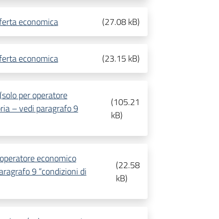
fferta economica
(
27.08 kB
)
fferta economica
(
23.15 kB
)
solo per operatore
(
105.21
ria – vedi paragrafo 9
kB
)
r operatore economico
(
22.58
aragrafo 9 “condizioni di
kB
)