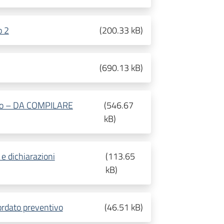
o 2
(
200.33 kB
)
(
690.13 kB
)
ico – DA COMPILARE
(
546.67
kB
)
e dichiarazioni
(
113.65
kB
)
ordato preventivo
(
46.51 kB
)