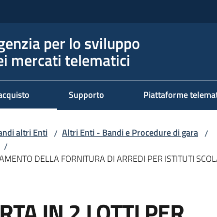
genzia per lo sviluppo
ei mercati telematici
acquisto
Supporto
Piattaforme telema
ndi altri Enti
Altri Enti - Bandi e Procedure di gara
/
/
/
DAMENTO DELLA FORNITURA DI ARREDI PER ISTITUTI SCOL
TA IN 2 LOTTI PER