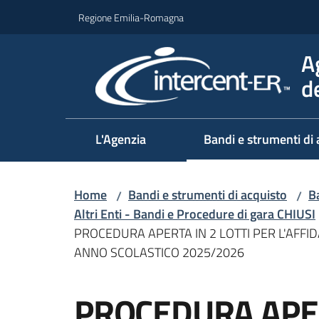
Vai al contenuto
Vai alla navigazione
Vai al footer
Regione Emilia-Romagna
A
d
L'Agenzia
Bandi e strumenti di 
Home
Bandi e strumenti di acquisto
Ba
/
/
Altri Enti - Bandi e Procedure di gara CHIUSI
PROCEDURA APERTA IN 2 LOTTI PER L'AFFI
ANNO SCOLASTICO 2025/2026
Salta al contenuto
PROCEDURA APER