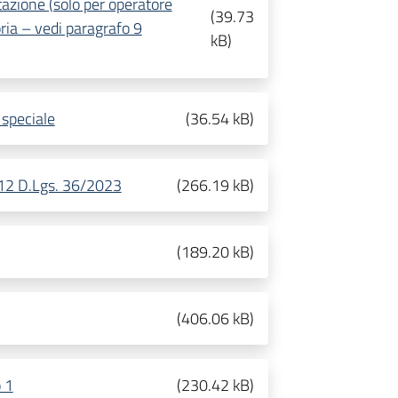
azione (solo per operatore
(
39.73
ria – vedi paragrafo 9
kB
)
 speciale
(
36.54 kB
)
. 12 D.Lgs. 36/2023
(
266.19 kB
)
(
189.20 kB
)
(
406.06 kB
)
o 1
(
230.42 kB
)