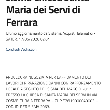
acquisto
Maria dei Servi di
Ferrara
Supporto
Ultimo aggiornamento da Sistema Acquisti Telematici -
SATER:
17/06/2026 02:04
Piattaforme
telematiche
Condividi
Vedi azioni
Dati del bando
PROCEDURA NEGOZIATA PER L'AFFIDAMENTO DEI
LAVORI DI RIPARAZIONE DANNI CON RAFFORZAMENTO
English
LOCALE A SEGUITO DEL SISMA DEL MAGGIO 2012
site
PRESSO LA CHIESA DI SANTA MARIA DEI SERVI IN VIA
COSME’ TURA A FERRARA – CUP E76I19000040003 –
COD. ID. RER SISMA 2063.