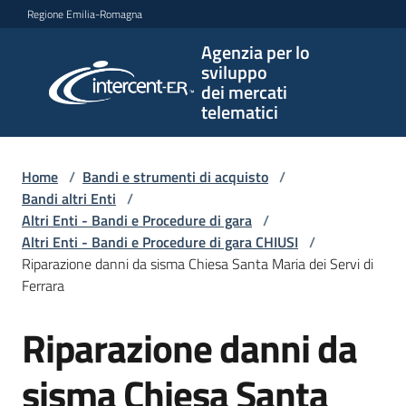
Vai al contenuto
Vai alla navigazione
Vai al footer
Regione Emilia-Romagna
Agenzia per lo
Agenzia
sviluppo
per lo
dei mercati
sviluppo
telematici
dei
mercati
telematici
Home
/
Bandi e strumenti di acquisto
/
Bandi altri Enti
/
Altri Enti - Bandi e Procedure di gara
/
Altri Enti - Bandi e Procedure di gara CHIUSI
/
L'Agenzia
Riparazione danni da sisma Chiesa Santa Maria dei Servi di
Ferrara
Riparazione danni da
Bandi
Salta al contenuto
e
strumenti
sisma Chiesa Santa
di