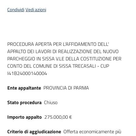
Seguici
Condividi
Vedi azioni
su
Dati del bando
PROCEDURA APERTA PER L'AFFIDAMENTO DELL'
APPALTO DEI LAVORI DI REALIZZAZIONE DEL NUOVO
PARCHEGGIO IN SISSA V.LE DELLA COSTITUZIONE PER
CONTO DEL COMUNE DI SISSA TRECASALI - CUP
I41B24000140004
Ente appaltante
PROVINCIA DI PARMA
Stato procedura
Chiuso
Importo appalto
275.000,00 €
Criterio di aggiudicazione
Offerta economicamente più