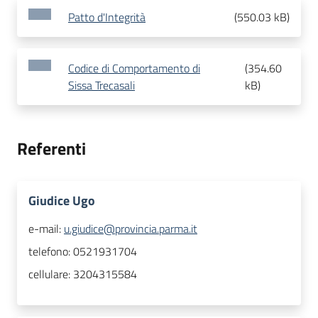
Patto d'Integrità
(
550.03 kB
)
Codice di Comportamento di
(
354.60
Sissa Trecasali
kB
)
Referenti
Giudice Ugo
e-mail:
u.giudice@provincia.parma.it
telefono:
0521931704
cellulare:
3204315584