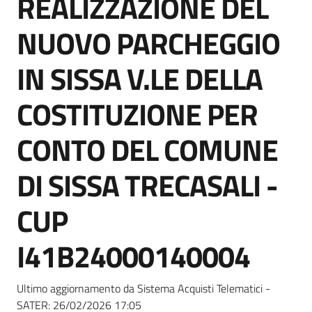
REALIZZAZIONE DEL
acquisto
NUOVO PARCHEGGIO
Supporto
IN SISSA V.LE DELLA
COSTITUZIONE PER
Piattaforme
CONTO DEL COMUNE
telematiche
DI SISSA TRECASALI -
CUP
I41B24000140004
English
site
Ultimo aggiornamento da Sistema Acquisti Telematici -
SATER:
26/02/2026 17:05