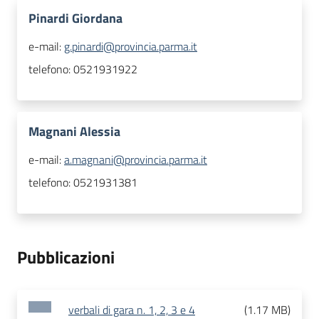
Pinardi Giordana
e-mail:
g.pinardi@provincia.parma.it
telefono:
0521931922
Magnani Alessia
e-mail:
a.magnani@provincia.parma.it
telefono:
0521931381
Pubblicazioni
verbali di gara n. 1, 2, 3 e 4
(
1.17 MB
)