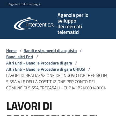
Vai al contenuto
Vai alla navigazione
Vai al footer
Regione Emilia-Romagna
Agenzia per lo
Agenzia
sviluppo
per lo
dei mercati
sviluppo
telematici
dei
mercati
telematici
Home
/
Bandi e strumenti di acquisto
/
Bandi altri Enti
/
Altri Enti - Bandi e Procedure di gara
/
Altri Enti - Bandi e Procedure di gara CHIUSI
/
L'Agenzia
LAVORI DI REALIZZAZIONE DEL NUOVO PARCHEGGIO IN
SISSA V.LE DELLA COSTITUZIONE PER CONTO DEL
COMUNE DI SISSA TRECASALI - CUP I41B24000140004
Bandi
LAVORI DI
e
Salta al contenuto
strumenti
di