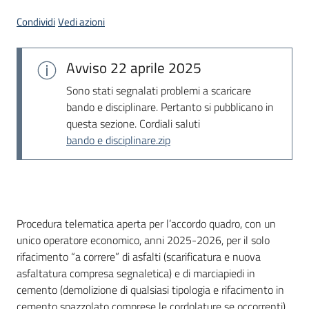
Seguici
Condividi
Vedi azioni
su
Avviso
22 aprile 2025
Sono stati segnalati problemi a scaricare
bando e disciplinare. Pertanto si pubblicano in
questa sezione. Cordiali saluti
bando e disciplinare.zip
Dati del bando
Procedura telematica aperta per l’accordo quadro, con un
unico operatore economico, anni 2025-2026, per il solo
rifacimento “a correre” di asfalti (scarificatura e nuova
asfaltatura compresa segnaletica) e di marciapiedi in
cemento (demolizione di qualsiasi tipologia e rifacimento in
cemento spazzolato comprese le cordolature se occorrenti)