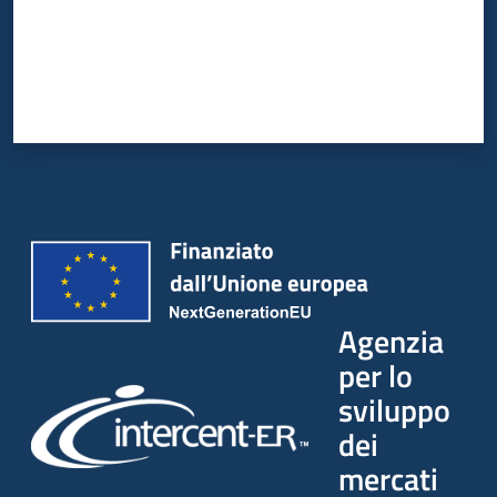
Agenzia
per lo
sviluppo
dei
mercati