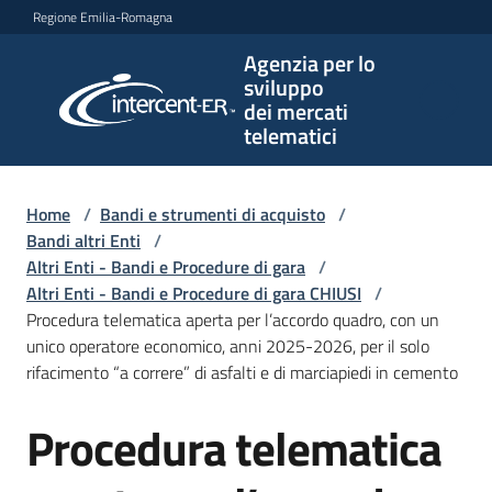
Vai al contenuto
Vai alla navigazione
Vai al footer
Regione Emilia-Romagna
Agenzia per lo
Agenzia
sviluppo
per lo
dei mercati
sviluppo
telematici
dei
mercati
telematici
Home
/
Bandi e strumenti di acquisto
/
Bandi altri Enti
/
Altri Enti - Bandi e Procedure di gara
/
Altri Enti - Bandi e Procedure di gara CHIUSI
/
L'Agenzia
Procedura telematica aperta per l’accordo quadro, con un
unico operatore economico, anni 2025-2026, per il solo
rifacimento “a correre” di asfalti e di marciapiedi in cemento
Bandi
Procedura telematica
e
Salta al contenuto
strumenti
di