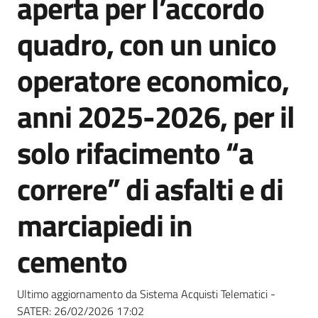
aperta per l’accordo
acquisto
quadro, con un unico
Supporto
operatore economico,
anni 2025-2026, per il
Piattaforme
solo rifacimento “a
telematiche
correre” di asfalti e di
marciapiedi in
cemento
English
site
Ultimo aggiornamento da Sistema Acquisti Telematici -
SATER:
26/02/2026 17:02