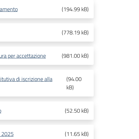
ttamento
(
194.99 kB
)
(
778.19 kB
)
ura per accettazione
(
981.00 kB
)
utiva di iscrizione alla
(
94.00
kB
)
o
(
52.50 kB
)
a 2025
(
11.65 kB
)