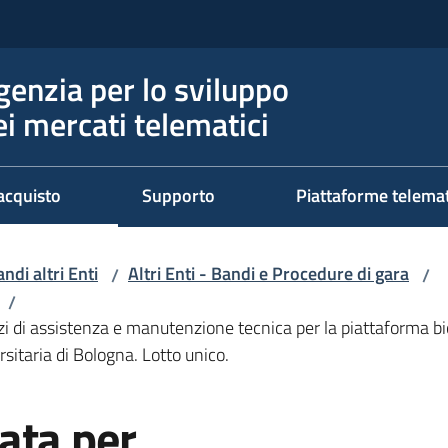
genzia per lo sviluppo
ei mercati telematici
acquisto
Supporto
Piattaforme telema
ndi altri Enti
Altri Enti - Bandi e Procedure di gara
/
/
/
izi di assistenza e manutenzione tecnica per la piattaforma
sitaria di Bologna. Lotto unico.
ata per