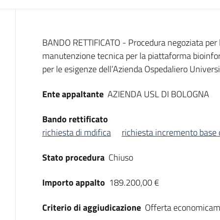
Dati del bando
BANDO RETTIFICATO - Procedura negoziata per l'ac
manutenzione tecnica per la piattaforma bioinf
per le esigenze dell’Azienda Ospedaliero Universi
Ente appaltante
AZIENDA USL DI BOLOGNA
Bando rettificato
richiesta di mdifica
richiesta incremento base 
Stato procedura
Chiuso
Importo appalto
189.200,00 €
Criterio di aggiudicazione
Offerta economicam