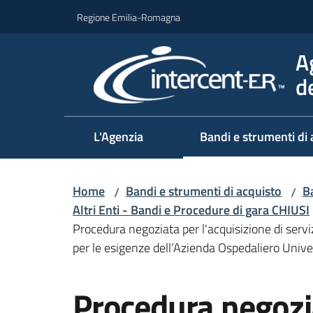
Vai al contenuto
Vai alla navigazione
Vai al footer
Regione Emilia-Romagna
A
d
L'Agenzia
Bandi e strumenti di 
Home
Bandi e strumenti di acquisto
Ba
/
/
Altri Enti - Bandi e Procedure di gara CHIUSI
Procedura negoziata per l'acquisizione di serv
per le esigenze dell’Azienda Ospedaliero Univer
Salta al contenuto
Procedura negozi