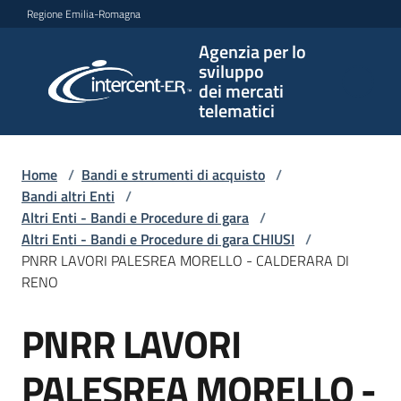
Vai al contenuto
Vai alla navigazione
Vai al footer
Regione Emilia-Romagna
Agenzia per lo
Agenzia
sviluppo
per lo
dei mercati
sviluppo
telematici
dei
mercati
telematici
Home
/
Bandi e strumenti di acquisto
/
Bandi altri Enti
/
Altri Enti - Bandi e Procedure di gara
/
Altri Enti - Bandi e Procedure di gara CHIUSI
/
L'Agenzia
PNRR LAVORI PALESREA MORELLO - CALDERARA DI
RENO
PNRR LAVORI
Bandi
Salta al contenuto
e
strumenti
PALESREA MORELLO -
di