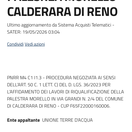
acquisto
CALDERARA DI RENO
Ultimo aggiornamento da Sistema Acquisti Telematici -
Supporto
SATER:
19/05/2026 03:04
Condividi
Vedi azioni
Piattaforme
telematiche
Dati del bando
PNRR M4 C1 I1.3 - PROCEDURA NEGOZIATA AI SENSI
DELL’ART. 50 C. 1 LETT. C) DEL D. LGS. 36/2023 PER
L’AFFIDAMENTO DEI LAVORI DI RIQUALIFICAZIONE DELLA
PALESTRA MORELLO IN VIA GRANDI N. 2/4 DEL COMUNE
English
DI CALDERARA DI RENO - CUP F65F22000160006.
site
Ente appaltante
UNIONE TERRE D'ACQUA