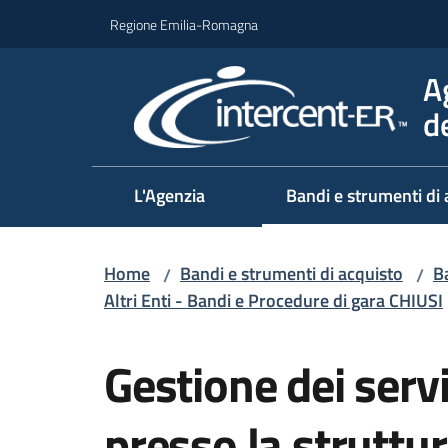
Vai al contenuto
Vai alla navigazione
Vai al footer
Regione Emilia-Romagna
A
d
L'Agenzia
Bandi e strumenti di 
Home
Bandi e strumenti di acquisto
Ba
/
/
Altri Enti - Bandi e Procedure di gara CHIUSI
Salta al contenuto
Gestione dei servi
presso la struttur