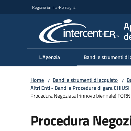
Vai al contenuto
Vai alla navigazione
Vai al footer
Regione Emilia-Romagna
A
d
L'Agenzia
Bandi e strumenti di 
Home
Bandi e strumenti di acquisto
Ba
/
/
Altri Enti - Bandi e Procedure di gara CHIUSI
Procedura Negoziata (rinnovo biennale) 
Salta al contenuto
Procedura Negozi