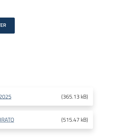
TER
.2025
(
365.13 kB
)
URATO
(
515.47 kB
)