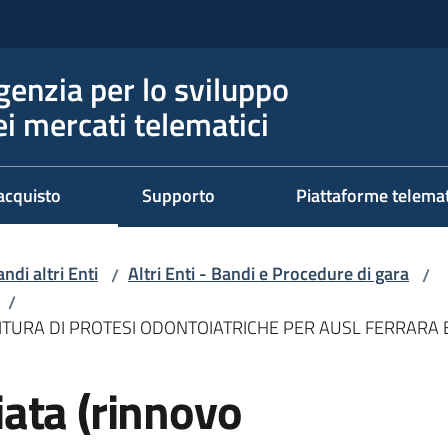
genzia per lo sviluppo
ei mercati telematici
acquisto
Supporto
Piattaforme telema
ndi altri Enti
Altri Enti - Bandi e Procedure di gara
/
/
/
FORNITURA DI PROTESI ODONTOIATRICHE PER AUSL FERRARA
ata (rinnovo