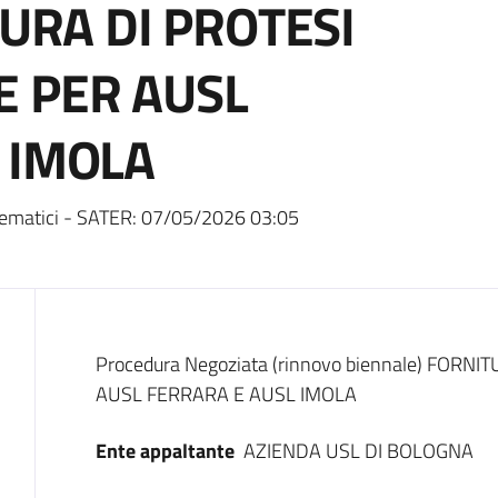
TURA DI PROTESI
E PER AUSL
 IMOLA
ematici - SATER:
07/05/2026 03:05
Dati del bando
Procedura Negoziata (rinnovo biennale) FOR
AUSL FERRARA E AUSL IMOLA
Ente appaltante
AZIENDA USL DI BOLOGNA