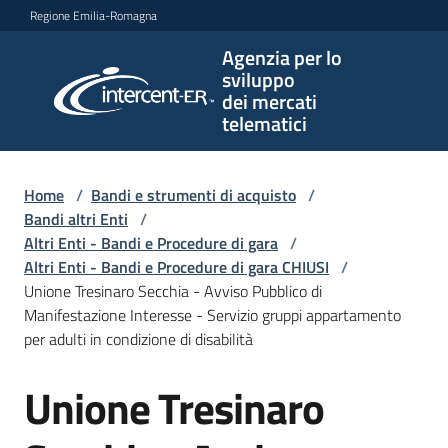
Vai al contenuto
Vai alla navigazione
Vai al footer
Regione Emilia-Romagna
Agenzia per lo
Agenzia
sviluppo
per lo
dei mercati
sviluppo
telematici
dei
mercati
telematici
Home
/
Bandi e strumenti di acquisto
/
Bandi altri Enti
/
Altri Enti - Bandi e Procedure di gara
/
Altri Enti - Bandi e Procedure di gara CHIUSI
/
L'Agenzia
Unione Tresinaro Secchia - Avviso Pubblico di
Manifestazione Interesse - Servizio gruppi appartamento
per adulti in condizione di disabilità
Bandi
Unione Tresinaro
e
Salta al contenuto
strumenti
di