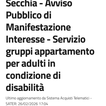
Secchia - Avviso
acquisto
Pubblico di
Supporto
Manifestazione
Interesse - Servizio
Piattaforme
gruppi appartamento
telematiche
per adulti in
condizione di
disabilità
English
site
Ultimo aggiornamento da Sistema Acquisti Telematici -
SATER:
26/02/2026 17:04