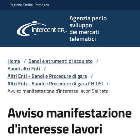
Vai al contenuto
Vai alla navigazione
Vai al footer
Regione Emilia-Romagna
Agenzia per lo
Agenzia
sviluppo
per lo
dei mercati
sviluppo
telematici
dei
mercati
telematici
Home
/
Bandi e strumenti di acquisto
/
Bandi altri Enti
/
Altri Enti - Bandi e Procedure di gara
/
Altri Enti - Bandi e Procedure di gara CHIUSI
/
L'Agenzia
Avviso manifestazione d'interesse lavori Saliceto
Avviso manifestazione
Salta al contenuto
Bandi
e
d'interesse lavori
strumenti
di