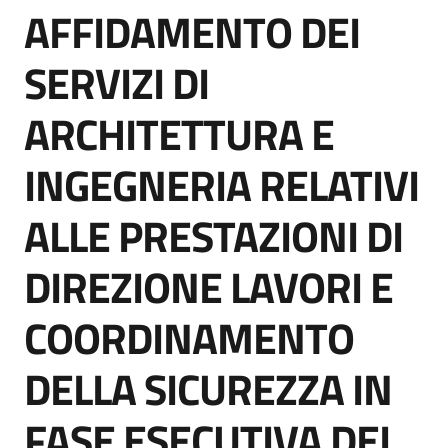
AFFIDAMENTO DEI
acquisto
Salta al contenuto
SERVIZI DI
Supporto
ARCHITETTURA E
INGEGNERIA RELATIVI
Piattaforme
telematiche
ALLE PRESTAZIONI DI
DIREZIONE LAVORI E
COORDINAMENTO
English
DELLA SICUREZZA IN
site
FASE ESECUTIVA DEI