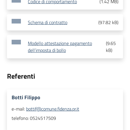
Codice di comportamento
(
1.42 MB
)
Schema di contratto
(
97.82 kB
)
Modello attestazione pagamento
(
9.65
dell’imposta di bollo
kB
)
Referenti
Botti Filippo
e-mail:
bottif@comune.fidenza.pr.it
telefono:
0524517509