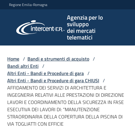
Vai al contenuto
Vai alla navigazione
Vai al footer
Regione Emilia-Romagna
Agenzia per lo
Agenzia
sviluppo
per lo
dei mercati
sviluppo
telematici
dei
mercati
telematici
Home
/
Bandi e strumenti di acquisto
/
Bandi altri Enti
/
Altri Enti - Bandi e Procedure di gara
/
Altri Enti - Bandi e Procedure di gara CHIUSI
/
L'Agenzia
AFFIDAMENTO DEI SERVIZI DI ARCHITETTURA E
INGEGNERIA RELATIVI ALLE PRESTAZIONI DI DIREZIONE
LAVORI E COORDINAMENTO DELLA SICUREZZA IN FASE
ESECUTIVA DEI LAVORI DI: “MANUTENZIONE
Bandi
STRAORDINARIA DELLA COPERTURA DELLA PISCINA DI
e
VIA TOGLIATTI CON EFFICIE
strumenti
di