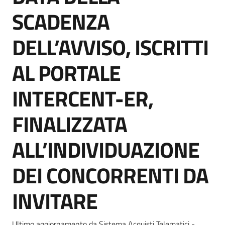
Seguici
SCADENZA
su
DELL’AVVISO, ISCRITTI
AL PORTALE
INTERCENT-ER,
FINALIZZATA
ALL’INDIVIDUAZIONE
DEI CONCORRENTI DA
INVITARE
Ultimo aggiornamento da Sistema Acquisti Telematici -