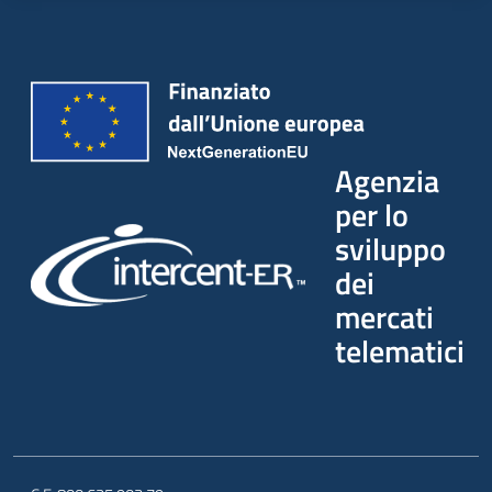
Agenzia
per lo
sviluppo
dei
mercati
telematici