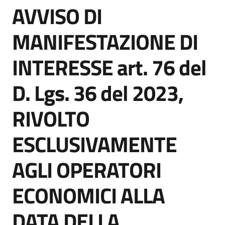
AVVISO DI
acquisto
Salta al contenuto
MANIFESTAZIONE DI
Supporto
INTERESSE art. 76 del
D. Lgs. 36 del 2023,
Piattaforme
telematiche
RIVOLTO
ESCLUSIVAMENTE
AGLI OPERATORI
English
ECONOMICI ALLA
site
DATA DELLA