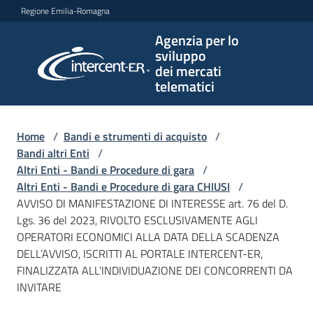
Vai al contenuto
Vai alla navigazione
Vai al footer
Regione Emilia-Romagna
Agenzia per lo
Agenzia
sviluppo
per lo
dei mercati
sviluppo
telematici
dei
mercati
telematici
Home
/
Bandi e strumenti di acquisto
/
Bandi altri Enti
/
Altri Enti - Bandi e Procedure di gara
/
Altri Enti - Bandi e Procedure di gara CHIUSI
/
L'Agenzia
AVVISO DI MANIFESTAZIONE DI INTERESSE art. 76 del D.
Lgs. 36 del 2023, RIVOLTO ESCLUSIVAMENTE AGLI
OPERATORI ECONOMICI ALLA DATA DELLA SCADENZA
DELL’AVVISO, ISCRITTI AL PORTALE INTERCENT-ER,
Bandi
FINALIZZATA ALL’INDIVIDUAZIONE DEI CONCORRENTI DA
e
INVITARE
strumenti
di