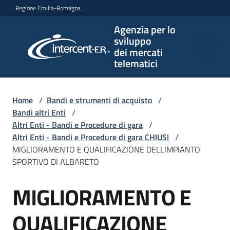
Vai al contenuto
Vai alla navigazione
Vai al footer
Regione Emilia-Romagna
Agenzia per lo
Agenzia
sviluppo
per lo
dei mercati
sviluppo
telematici
dei
mercati
telematici
Home
/
Bandi e strumenti di acquisto
/
Bandi altri Enti
/
Altri Enti - Bandi e Procedure di gara
/
Altri Enti - Bandi e Procedure di gara CHIUSI
/
L'Agenzia
MIGLIORAMENTO E QUALIFICAZIONE DELLIMPIANTO
SPORTIVO DI ALBARETO
MIGLIORAMENTO E
Bandi
Salta al contenuto
e
strumenti
QUALIFICAZIONE
di