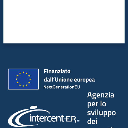
Agenzia
per lo
sviluppo
dei