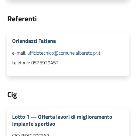
Referenti
Orlandazzi Tatiana
e-mail:
ufficiotecnico@comune.albareto.pr.it
telefono:
0525929452
Cig
Lotto
1
—
Offerta lavori di miglioramento
impianto sportivo
CIG:
B66CEDF6A3