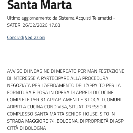
Santa Marta
acquisto
Ultimo aggiornamento da Sistema Acquisti Telematici -
SATER:
26/02/2026 17:03
Supporto
Condividi
Vedi azioni
Piattaforme
telematiche
Dati del bando
AVVISO DI INDAGINE DI MERCATO PER MANIFESTAZIONE
DI INTERESSE A PARTECIPARE ALLA PROCEDURA
NEGOZIATA PER L’AFFIDAMENTO DELL’APPALTO PER LA
FORNITURA E POSA IN OPERA DI ARREDI DI CUCINE
COMPLETE PER 31 APPARTAMENTI E 3 LOCALI COMUNI
English
ADIBITI A CUCINA CONDIVISA, SITUATI PRESSO IL
site
COMPLESSO SANTA MARTA SENIOR HOUSE, SITO IN
STRADA MAGGIORE 74, BOLOGNA, DI PROPRIETÀ DI ASP
CITTÀ DI BOLOGNA