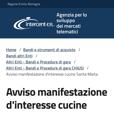
Vai al contenuto
Vai alla navigazione
Vai al footer
Regione Emilia-Romagna
Agenzia per lo
Agenzia
sviluppo
per lo
dei mercati
sviluppo
telematici
dei
mercati
telematici
Home
/
Bandi e strumenti di acquisto
/
Bandi altri Enti
/
Altri Enti - Bandi e Procedure di gara
/
Altri Enti - Bandi e Procedure di gara CHIUSI
/
L'Agenzia
Avviso manifestazione d'interesse cucine Santa Marta
Avviso manifestazione
Salta al contenuto
Bandi
e
d'interesse cucine
strumenti
di