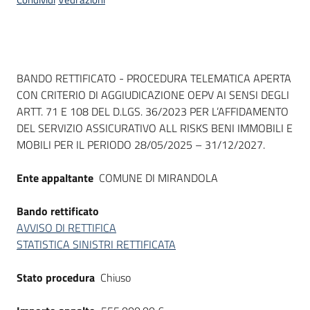
acquisto
Supporto
Dati del bando
BANDO RETTIFICATO - PROCEDURA TELEMATICA APERTA
CON CRITERIO DI AGGIUDICAZIONE OEPV AI SENSI DEGLI
ARTT. 71 E 108 DEL D.LGS. 36/2023 PER L’AFFIDAMENTO
Piattaforme
DEL SERVIZIO ASSICURATIVO ALL RISKS BENI IMMOBILI E
telematiche
MOBILI PER IL PERIODO 28/05/2025 – 31/12/2027.
Ente appaltante
COMUNE DI MIRANDOLA
Bando rettificato
AVVISO DI RETTIFICA
English
STATISTICA SINISTRI RETTIFICATA
site
Stato procedura
Chiuso