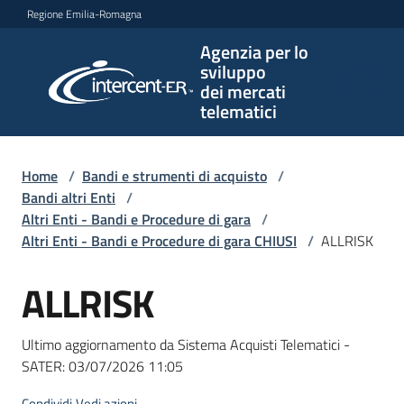
Vai al contenuto
Vai alla navigazione
Vai al footer
Regione Emilia-Romagna
Agenzia per lo
Agenzia
sviluppo
per lo
dei mercati
sviluppo
telematici
dei
mercati
telematici
Home
/
Bandi e strumenti di acquisto
/
Bandi altri Enti
/
Altri Enti - Bandi e Procedure di gara
/
Altri Enti - Bandi e Procedure di gara CHIUSI
/
ALLRISK
L'Agenzia
ALLRISK
Salta al contenuto
Bandi
Ultimo aggiornamento da Sistema Acquisti Telematici -
e
SATER:
03/07/2026 11:05
strumenti
di
Condividi
Vedi azioni