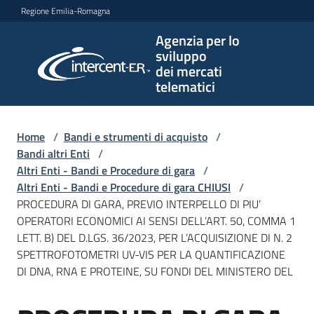
Vai al contenuto
Vai alla navigazione
Vai al footer
Regione Emilia-Romagna
Agenzia per lo
Agenzia
sviluppo
per lo
dei mercati
sviluppo
telematici
dei
mercati
telematici
Home
/
Bandi e strumenti di acquisto
/
Bandi altri Enti
/
Altri Enti - Bandi e Procedure di gara
/
Altri Enti - Bandi e Procedure di gara CHIUSI
/
L'Agenzia
PROCEDURA DI GARA, PREVIO INTERPELLO DI PIU’
OPERATORI ECONOMICI AI SENSI DELL’ART. 50, COMMA 1
LETT. B) DEL D.LGS. 36/2023, PER L’ACQUISIZIONE DI N. 2
SPETTROFOTOMETRI UV-VIS PER LA QUANTIFICAZIONE
Bandi
DI DNA, RNA E PROTEINE, SU FONDI DEL MINISTERO DEL
e
strumenti
di
Salta al contenuto