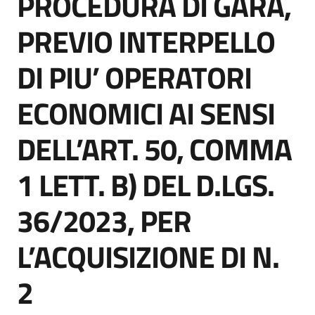
PROCEDURA DI GARA,
acquisto
PREVIO INTERPELLO
DI PIU’ OPERATORI
Supporto
ECONOMICI AI SENSI
Piattaforme
DELL’ART. 50, COMMA
telematiche
1 LETT. B) DEL D.LGS.
36/2023, PER
L’ACQUISIZIONE DI N.
English
site
2