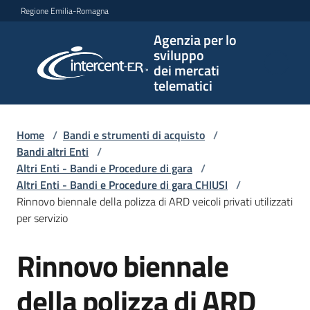
Vai al contenuto
Vai alla navigazione
Vai al footer
Regione Emilia-Romagna
Agenzia per lo
Agenzia
sviluppo
per lo
dei mercati
sviluppo
telematici
dei
mercati
telematici
Home
/
Bandi e strumenti di acquisto
/
Bandi altri Enti
/
Altri Enti - Bandi e Procedure di gara
/
Altri Enti - Bandi e Procedure di gara CHIUSI
/
L'Agenzia
Rinnovo biennale della polizza di ARD veicoli privati utilizzati
per servizio
Rinnovo biennale
Bandi
Salta al contenuto
e
strumenti
della polizza di ARD
di