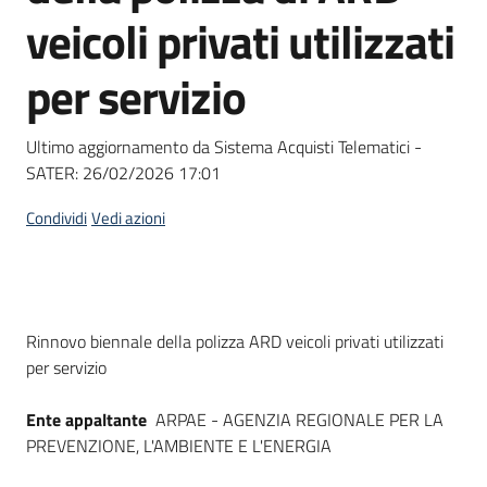
acquisto
veicoli privati utilizzati
per servizio
Supporto
Ultimo aggiornamento da Sistema Acquisti Telematici -
SATER:
26/02/2026 17:01
Piattaforme
telematiche
Condividi
Vedi azioni
Dati del bando
Rinnovo biennale della polizza ARD veicoli privati utilizzati
per servizio
English
site
Ente appaltante
ARPAE - AGENZIA REGIONALE PER LA
PREVENZIONE, L'AMBIENTE E L'ENERGIA