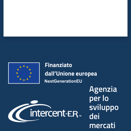
Agenzia
per lo
sviluppo
dei
mercati