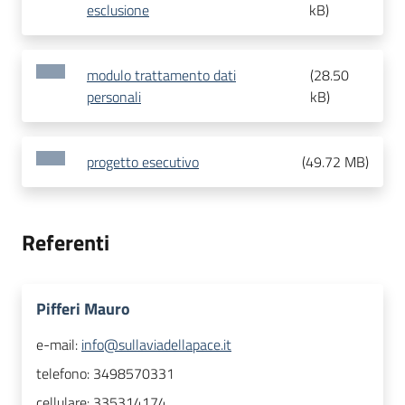
esclusione
kB
)
modulo trattamento dati
(
28.50
personali
kB
)
progetto esecutivo
(
49.72 MB
)
Referenti
Pifferi Mauro
e-mail:
info@sullaviadellapace.it
telefono:
3498570331
cellulare:
335314174