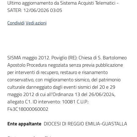
Ultimo aggiornamento da Sistema Acquisti Telematici -
acquisto
SATER:
12/06/2026 03:05
Condividi
Vedi azioni
Supporto
Piattaforme
Dati del bando
SISMA maggio 2012. Poviglio (RE): Chiesa di S. Bartolomeo
telematiche
Apostolo Procedura negoziata senza previa pubblicazione
per interventi di recupero, restauro e risanamento
conservativo, con miglioramento sismico, del patrimonio
culturale danneggiato dagli eventi sismici del 20 e 29
maggio 2012 di cui all'Ordinanza 13 del 26/06/2024,
allegato C1. ID intervento: 10081 C.U.P.:
English
F43C18000060002
site
Ente appaltante
DIOCESI DI REGGIO EMILIA-GUASTALLA