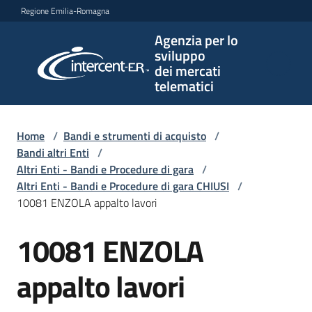
Vai al contenuto
Vai alla navigazione
Vai al footer
Regione Emilia-Romagna
Agenzia per lo
Agenzia
sviluppo
per lo
dei mercati
sviluppo
telematici
dei
mercati
telematici
Home
/
Bandi e strumenti di acquisto
/
Bandi altri Enti
/
Altri Enti - Bandi e Procedure di gara
/
Altri Enti - Bandi e Procedure di gara CHIUSI
/
L'Agenzia
10081 ENZOLA appalto lavori
10081 ENZOLA
Salta al contenuto
Bandi
e
appalto lavori
strumenti
di