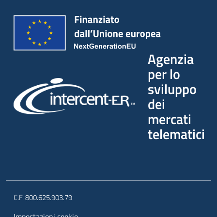
Agenzia
per lo
sviluppo
dei
mercati
telematici
C.F. 800.625.903.79
Impostazioni cookie