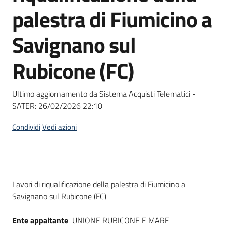
acquisto
palestra di Fiumicino a
Savignano sul
Supporto
Rubicone (FC)
Piattaforme
Ultimo aggiornamento da Sistema Acquisti Telematici -
telematiche
SATER:
26/02/2026 22:10
Condividi
Vedi azioni
English
Dati del bando
Lavori di riqualificazione della palestra di Fiumicino a
site
Savignano sul Rubicone (FC)
Ente appaltante
UNIONE RUBICONE E MARE