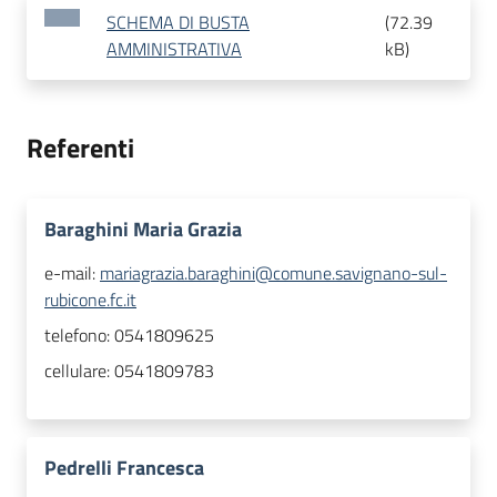
SCHEMA DI BUSTA
(
72.39
AMMINISTRATIVA
kB
)
Referenti
Baraghini Maria Grazia
e-mail:
mariagrazia.baraghini@comune.savignano-sul-
rubicone.fc.it
telefono:
0541809625
cellulare:
0541809783
Pedrelli Francesca