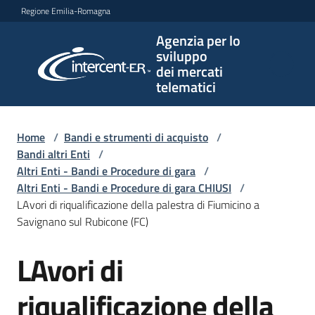
Vai al contenuto
Vai alla navigazione
Vai al footer
Regione Emilia-Romagna
Agenzia per lo
Agenzia
sviluppo
per lo
dei mercati
sviluppo
telematici
dei
mercati
telematici
Home
/
Bandi e strumenti di acquisto
/
Bandi altri Enti
/
Altri Enti - Bandi e Procedure di gara
/
Altri Enti - Bandi e Procedure di gara CHIUSI
/
L'Agenzia
LAvori di riqualificazione della palestra di Fiumicino a
Savignano sul Rubicone (FC)
LAvori di
Bandi
Salta al contenuto
e
strumenti
riqualificazione della
di