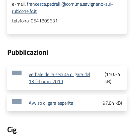
e-mail:
francesca.pedrelli@comune.savignano-sul-
rubicone.fc.it
telefono:
0541809631
Pubblicazioni
verbale della seduta di gara del
(
110.34
13 febbraio 2019
kB
)
Avviso di gara esperita
(
97.84 kB
)
Cig