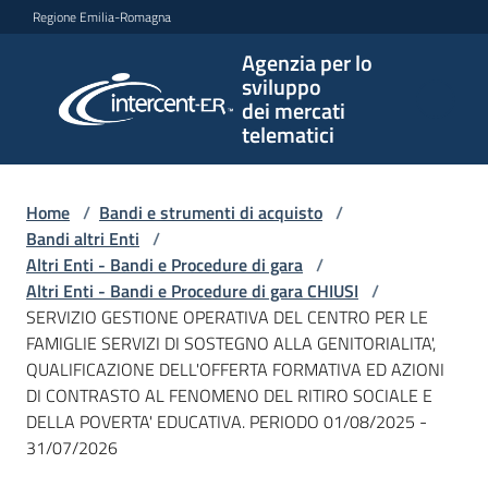
Vai al contenuto
Vai alla navigazione
Vai al footer
Regione Emilia-Romagna
Agenzia per lo
Agenzia
sviluppo
per lo
dei mercati
sviluppo
telematici
dei
mercati
telematici
Home
/
Bandi e strumenti di acquisto
/
Bandi altri Enti
/
Altri Enti - Bandi e Procedure di gara
/
Altri Enti - Bandi e Procedure di gara CHIUSI
/
L'Agenzia
SERVIZIO GESTIONE OPERATIVA DEL CENTRO PER LE
FAMIGLIE SERVIZI DI SOSTEGNO ALLA GENITORIALITA',
QUALIFICAZIONE DELL'OFFERTA FORMATIVA ED AZIONI
DI CONTRASTO AL FENOMENO DEL RITIRO SOCIALE E
Bandi
DELLA POVERTA' EDUCATIVA. PERIODO 01/08/2025 -
e
31/07/2026
strumenti
di