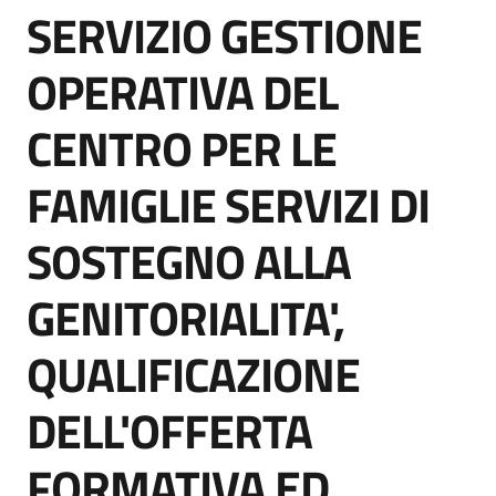
SERVIZIO GESTIONE
acquisto
Salta al contenuto
OPERATIVA DEL
Supporto
CENTRO PER LE
FAMIGLIE SERVIZI DI
Piattaforme
telematiche
SOSTEGNO ALLA
GENITORIALITA',
QUALIFICAZIONE
English
DELL'OFFERTA
site
FORMATIVA ED