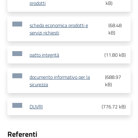
prodotti
kB
)
scheda economica prodotti e
(
68.48
servizi richiesti
kB
)
patto integrità
(
11.80 kB
)
documento informativo per la
(
688.97
sicurezza
kB
)
DUVRI
(
776.72 kB
)
Referenti