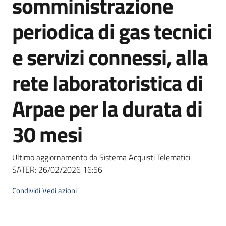
somministrazione
acquisto
periodica di gas tecnici
Supporto
e servizi connessi, alla
rete laboratoristica di
Piattaforme
Arpae per la durata di
telematiche
30 mesi
Ultimo aggiornamento da Sistema Acquisti Telematici -
SATER:
26/02/2026 16:56
English
site
Condividi
Vedi azioni