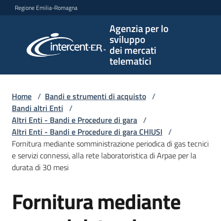
Vai al contenuto
Vai alla navigazione
Vai al footer
Regione Emilia-Romagna
Agenzia per lo
Agenzia
sviluppo
per lo
dei mercati
sviluppo
telematici
dei
mercati
telematici
Home
/
Bandi e strumenti di acquisto
/
Bandi altri Enti
/
Altri Enti - Bandi e Procedure di gara
/
Altri Enti - Bandi e Procedure di gara CHIUSI
/
L'Agenzia
Fornitura mediante somministrazione periodica di gas tecnici
e servizi connessi, alla rete laboratoristica di Arpae per la
durata di 30 mesi
Bandi
Fornitura mediante
e
Salta al contenuto
strumenti
di