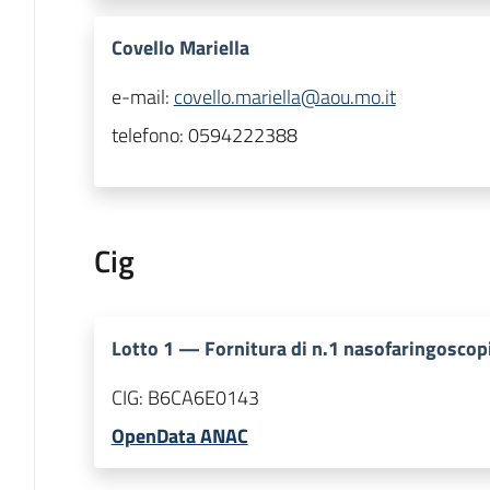
Covello Mariella
e-mail:
covello.mariella@aou.mo.it
telefono:
0594222388
Cig
Lotto
1
—
Fornitura di n.1 nasofaringoscop
CIG:
B6CA6E0143
OpenData ANAC