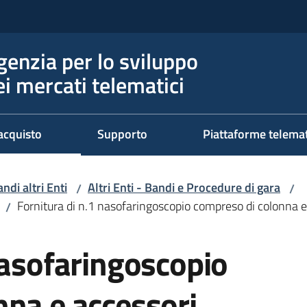
genzia per lo sviluppo
ei mercati telematici
acquisto
Supporto
Piattaforme telema
ndi altri Enti
Altri Enti - Bandi e Procedure di gara
/
/
Fornitura di n.1 nasofaringoscopio compreso di colonna e
/
nasofaringoscopio
nna e accessori