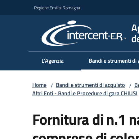
Vai al contenuto
Vai alla navigazione
Vai al footer
Regione Emilia-Romagna
A
d
L'Agenzia
Bandi e strumenti di 
Home
Bandi e strumenti di acquisto
Ba
/
/
Altri Enti - Bandi e Procedure di gara CHIUSI
Salta al contenuto
Fornitura di n.1 
compreso di colo