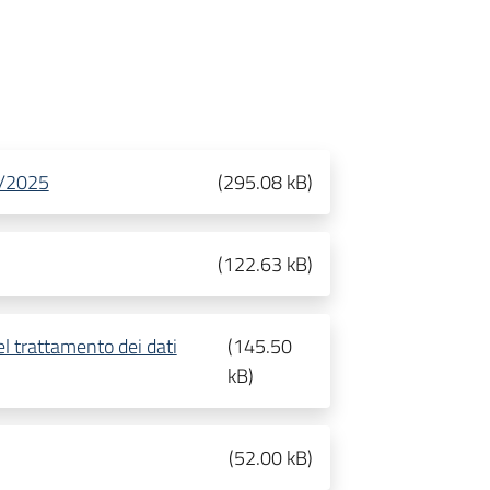
5/2025
(
295.08 kB
)
(
122.63 kB
)
l trattamento dei dati
(
145.50
kB
)
(
52.00 kB
)