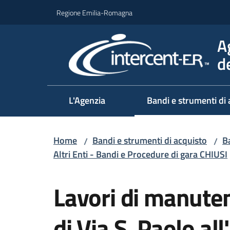
Vai al contenuto
Vai alla navigazione
Vai al footer
Regione Emilia-Romagna
A
d
L'Agenzia
Bandi e strumenti di 
Home
Bandi e strumenti di acquisto
Ba
/
/
Altri Enti - Bandi e Procedure di gara CHIUSI
Salta al contenuto
Lavori di manuten
di Via S. Paolo al