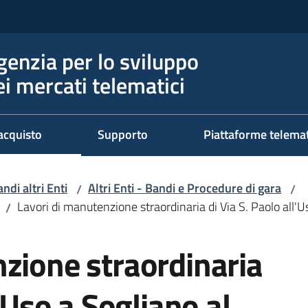
genzia per lo sviluppo
ei mercati telematici
acquisto
Supporto
Piattaforme telema
ndi altri Enti
Altri Enti - Bandi e Procedure di gara
/
/
Lavori di manutenzione straordinaria di Via S. Paolo all'U
/
zione straordinaria
l'Uso a Sogliano al