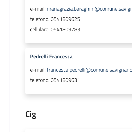
e-mail:
mariagrazia.baraghini@comune.savigna
telefono:
0541809625
cellulare:
0541809783
Pedrelli Francesca
e-mail:
francesca.pedrelli@comune.savignano-
telefono:
0541809631
Cig