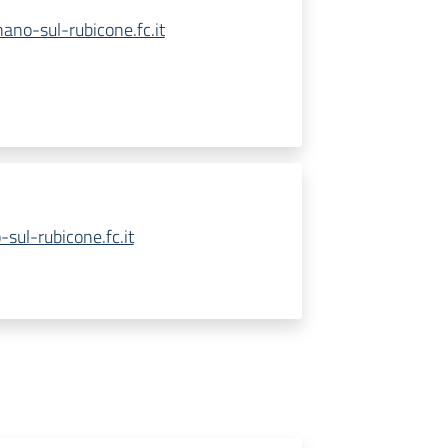
no-sul-rubicone.fc.it
sul-rubicone.fc.it