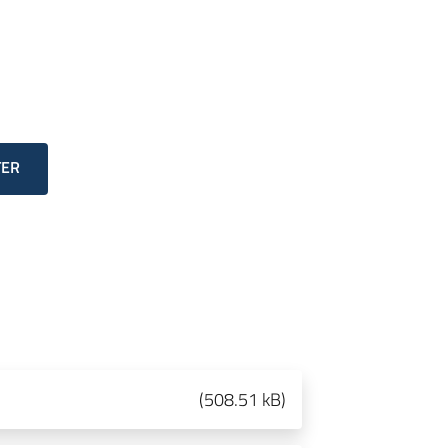
TER
(
508.51 kB
)