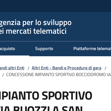
genzia per lo sviluppo
ei mercati telematici
acquisto
Supporto
Piattaforme telema
ndi altri Enti
Altri Enti - Bandi e Procedure di gara
/
/
CONCESSIONE IMPIANTO SPORTIVO BOCCIODROMO VIA
/
MPIANTO SPORTIVO
A BUOZZI A SAN