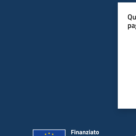
Qu
pa
Valut