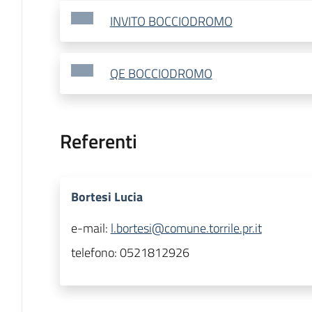
INVITO BOCCIODROMO
QE BOCCIODROMO
Referenti
Bortesi Lucia
e-mail:
l.bortesi@comune.torrile.pr.it
telefono:
0521812926