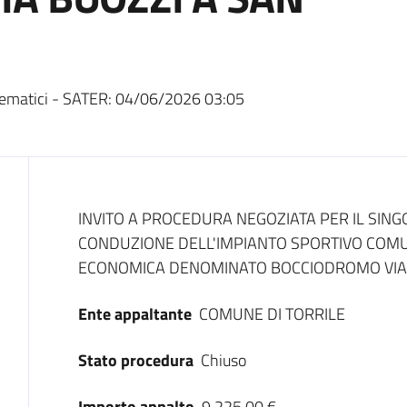
ematici - SATER:
04/06/2026 03:05
Dati del bando
INVITO A PROCEDURA NEGOZIATA PER IL SIN
CONDUZIONE DELL'IMPIANTO SPORTIVO COMU
ECONOMICA DENOMINATO BOCCIODROMO VIA B
Ente appaltante
COMUNE DI TORRILE
Stato procedura
Chiuso
Importo appalto
9.225,00 €