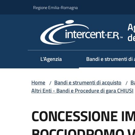
Vai al contenuto
Vai alla navigazione
Vai al footer
Regione Emilia-Romagna
A
d
L'Agenzia
Bandi e strumenti di 
Home
Bandi e strumenti di acquisto
Ba
/
/
Altri Enti - Bandi e Procedure di gara CHIUSI
Salta al contenuto
CONCESSIONE I
BOCCIODROMO VI