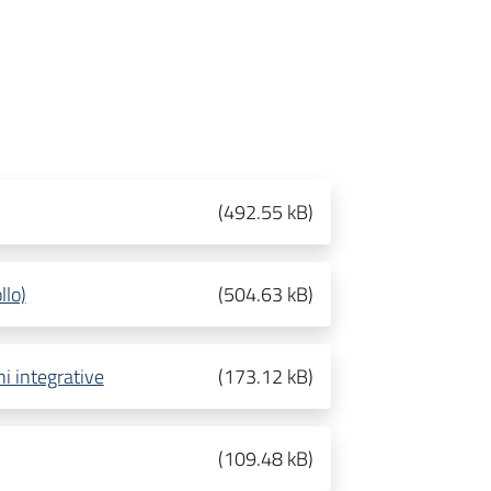
(
492.55 kB
)
llo)
(
504.63 kB
)
ni integrative
(
173.12 kB
)
(
109.48 kB
)