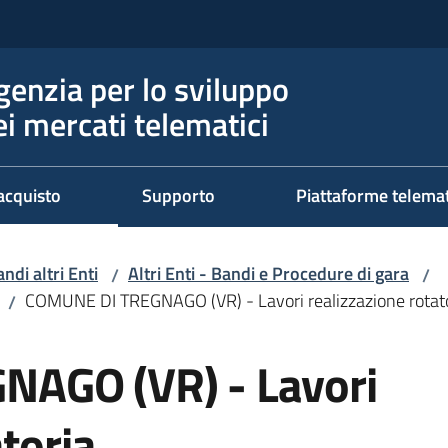
genzia per lo sviluppo
ei mercati telematici
acquisto
Supporto
Piattaforme telema
ndi altri Enti
Altri Enti - Bandi e Procedure di gara
/
/
COMUNE DI TREGNAGO (VR) - Lavori realizzazione rotat
/
AGO (VR) - Lavori
toria