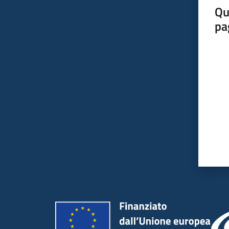
Qu
pa
Valut