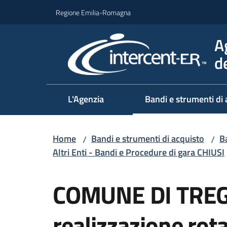
Vai al contenuto
Vai alla navigazione
Vai al footer
Regione Emilia-Romagna
A
d
L'Agenzia
Bandi e strumenti di 
Home
Bandi e strumenti di acquisto
Ba
/
/
Altri Enti - Bandi e Procedure di gara CHIUSI
Salta al contenuto
COMUNE DI TREGN
realizzazione rota