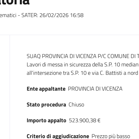
ematici - SATER:
26/02/2026 16:58
Dati del bando
SUAQ PROVINCIA DI VICENZA P/C COMUNE DI TR
Lavori di messa in sicurezza della S.P. 10 mediant
all'intersezione tra S.P. 10 e via C. Battisti a nor
Ente appaltante
PROVINCIA DI VICENZA
Stato procedura
Chiuso
Importo appalto
523.900,38 €
Criterio di aggiudicazione
Prezzo più basso