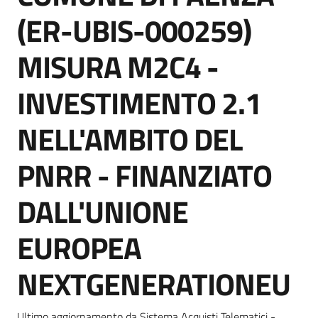
Seguici
(ER-UBIS-000259)
su
MISURA M2C4 -
INVESTIMENTO 2.1
NELL'AMBITO DEL
PNRR - FINANZIATO
DALL'UNIONE
EUROPEA
NEXTGENERATIONEU
Ultimo aggiornamento da Sistema Acquisti Telematici -