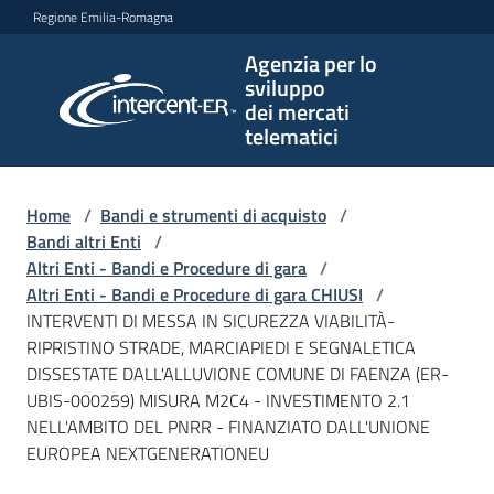
Vai al contenuto
Vai alla navigazione
Vai al footer
Regione Emilia-Romagna
Agenzia per lo
Agenzia
sviluppo
per lo
dei mercati
sviluppo
telematici
dei
mercati
telematici
Home
/
Bandi e strumenti di acquisto
/
Bandi altri Enti
/
Altri Enti - Bandi e Procedure di gara
/
Altri Enti - Bandi e Procedure di gara CHIUSI
/
L'Agenzia
INTERVENTI DI MESSA IN SICUREZZA VIABILITÀ-
RIPRISTINO STRADE, MARCIAPIEDI E SEGNALETICA
DISSESTATE DALL'ALLUVIONE COMUNE DI FAENZA (ER-
UBIS-000259) MISURA M2C4 - INVESTIMENTO 2.1
Bandi
NELL'AMBITO DEL PNRR - FINANZIATO DALL'UNIONE
e
EUROPEA NEXTGENERATIONEU
strumenti
di