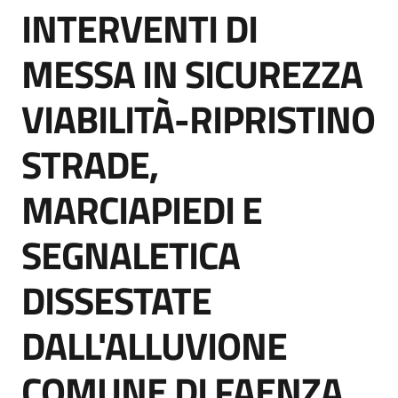
INTERVENTI DI
acquisto
Salta al contenuto
MESSA IN SICUREZZA
Supporto
VIABILITÀ-RIPRISTINO
STRADE,
Piattaforme
telematiche
MARCIAPIEDI E
SEGNALETICA
DISSESTATE
English
DALL'ALLUVIONE
site
COMUNE DI FAENZA