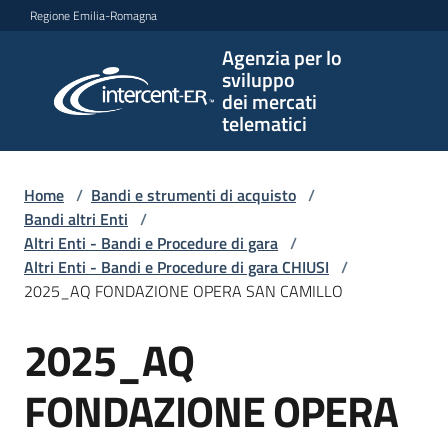
Vai al contenuto
Vai alla navigazione
Vai al footer
Regione Emilia-Romagna
Agenzia per lo
Agenzia
sviluppo
per lo
dei mercati
sviluppo
telematici
dei
mercati
telematici
Home
/
Bandi e strumenti di acquisto
/
Bandi altri Enti
/
Altri Enti - Bandi e Procedure di gara
/
Altri Enti - Bandi e Procedure di gara CHIUSI
/
L'Agenzia
2025_AQ FONDAZIONE OPERA SAN CAMILLO
2025_AQ
Salta al contenuto
Bandi
e
FONDAZIONE OPERA
strumenti
di