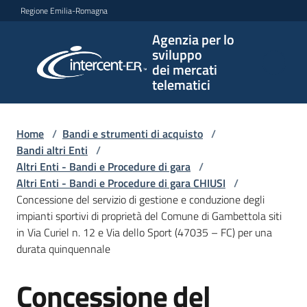
Vai al contenuto
Vai alla navigazione
Vai al footer
Regione Emilia-Romagna
Agenzia per lo
Agenzia
sviluppo
per lo
dei mercati
sviluppo
telematici
dei
mercati
telematici
Home
/
Bandi e strumenti di acquisto
/
Bandi altri Enti
/
Altri Enti - Bandi e Procedure di gara
/
Altri Enti - Bandi e Procedure di gara CHIUSI
/
L'Agenzia
Concessione del servizio di gestione e conduzione degli
impianti sportivi di proprietà del Comune di Gambettola siti
in Via Curiel n. 12 e Via dello Sport (47035 – FC) per una
durata quinquennale
Bandi
e
Concessione del
strumenti
Salta al contenuto
di