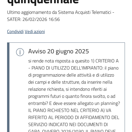
Seguici
su
Ultimo aggiornamento da Sistema Acquisti Telematici -
SATER:
26/02/2026 16:56
Condividi
Vedi azioni
Avviso
20 giugno 2025
si rende nota risposta a quesito 1) CRITERIO A
- PIANO DI UTILIZZO DELL'IMPIANTO: il piano
di programmazione delle attività e di utilizzo
dei campi e delle strutture, da inserire nella
relazione richiesta, si intendono riferiti ai
programmi futuri o quanto finora svolto, o ad
entrambi? E deve essere allegato un planning?
IL PIANO RICHIESTO NEL CRITERIO A) VA
RIFERITO AL PERIODO DI AFFIDAMENTO DEL
SERVIZIO INDICATO NEI DOCUMENTI DI
GARA, OVVERO 2025/2030. IL PIANO DEVE