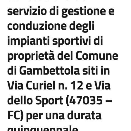
acquisto
servizio di gestione e
conduzione degli
Supporto
impianti sportivi di
proprietà del Comune
Piattaforme
telematiche
di Gambettola siti in
Via Curiel n. 12 e Via
dello Sport (47035 –
English
FC) per una durata
site
quinquennale