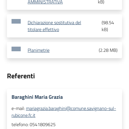
AMMINISTRATIVA
kB
)
Dichiarazione sostitutiva del
(
98.54
titolare effettivo
kB
)
Planimetrie
(
2.28 MB
)
Referenti
Baraghini Maria Grazia
e-mail:
mariagrazia.baraghini@comune.savignano-sul-
rubicone.fc.it
telefono:
0541809625