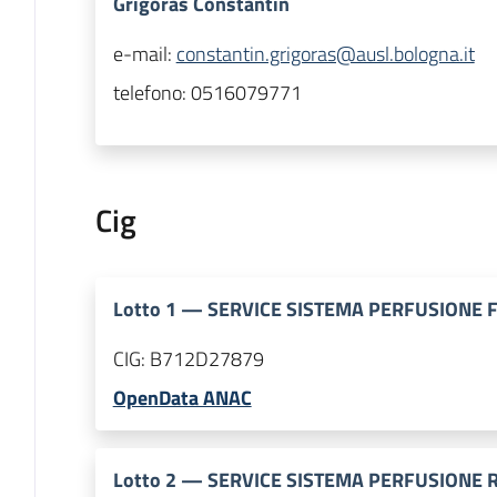
Grigoras Constantin
e-mail:
constantin.grigoras@ausl.bologna.it
telefono:
0516079771
Cig
Lotto
1
—
SERVICE SISTEMA PERFUSIONE 
CIG:
B712D27879
OpenData ANAC
Lotto
2
—
SERVICE SISTEMA PERFUSIONE 