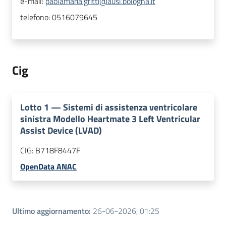
e-mail:
paolamaria.gritti@ausl.bologna.it
telefono:
0516079645
Cig
Lotto
1
—
Sistemi di assistenza ventricolare
sinistra Modello Heartmate 3 Left Ventricular
Assist Device (LVAD)
CIG:
B718F8447F
OpenData ANAC
Ultimo aggiornamento
:
26-06-2026, 01:25