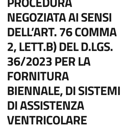
PROCEDURA
acquisto
NEGOZIATA AI SENSI
DELL’ART. 76 COMMA
Supporto
2, LETT.B) DEL D.LGS.
Piattaforme
36/2023 PER LA
telematiche
FORNITURA
BIENNALE, DI SISTEMI
DI ASSISTENZA
English
site
VENTRICOLARE