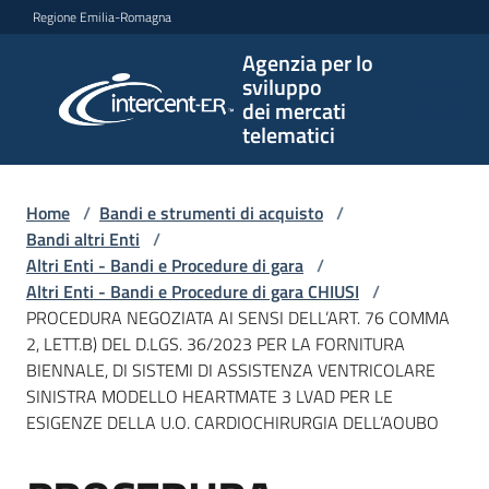
Vai al contenuto
Vai alla navigazione
Vai al footer
Regione Emilia-Romagna
Agenzia per lo
Agenzia
sviluppo
per lo
dei mercati
sviluppo
telematici
dei
mercati
telematici
Home
/
Bandi e strumenti di acquisto
/
Bandi altri Enti
/
Altri Enti - Bandi e Procedure di gara
/
Altri Enti - Bandi e Procedure di gara CHIUSI
/
L'Agenzia
PROCEDURA NEGOZIATA AI SENSI DELL’ART. 76 COMMA
2, LETT.B) DEL D.LGS. 36/2023 PER LA FORNITURA
BIENNALE, DI SISTEMI DI ASSISTENZA VENTRICOLARE
SINISTRA MODELLO HEARTMATE 3 LVAD PER LE
Bandi
ESIGENZE DELLA U.O. CARDIOCHIRURGIA DELL’AOUBO
e
strumenti
di
Salta al contenuto