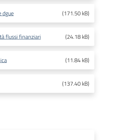
e dgue
(
171.50 kB
)
à flussi finanziari
(
24.18 kB
)
ica
(
11.84 kB
)
(
137.40 kB
)