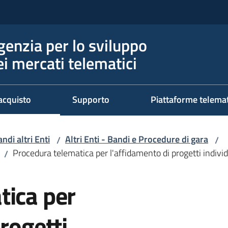
genzia per lo sviluppo
ei mercati telematici
acquisto
Supporto
Piattaforme telema
ndi altri Enti
Altri Enti - Bandi e Procedure di gara
/
/
Procedura telematica per l'affidamento di progetti individu
/
tica per
rogetti