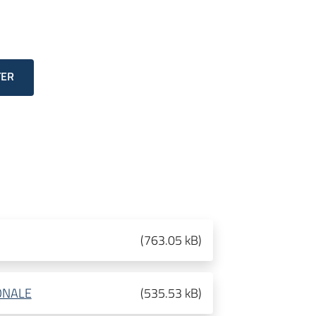
TER
(
763.05 kB
)
ONALE
(
535.53 kB
)