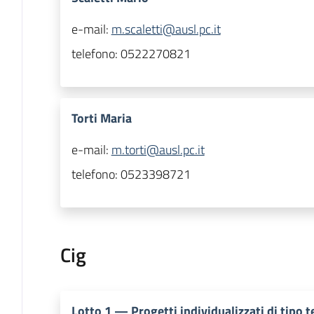
e-mail:
m.scaletti@ausl.pc.it
telefono:
0522270821
Torti Maria
e-mail:
m.torti@ausl.pc.it
telefono:
0523398721
Cig
Lotto
1
—
Progetti individualizzati di tipo 