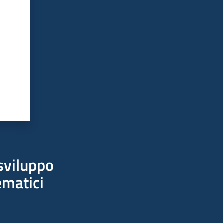
sviluppo
ematici