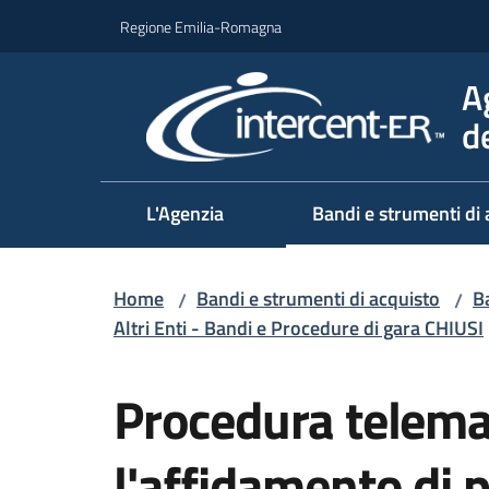
Vai al contenuto
Vai alla navigazione
Vai al footer
Regione Emilia-Romagna
A
d
L'Agenzia
Bandi e strumenti di 
Home
Bandi e strumenti di acquisto
Ba
/
/
Altri Enti - Bandi e Procedure di gara CHIUSI
Salta al contenuto
Procedura telema
l'affidamento di p