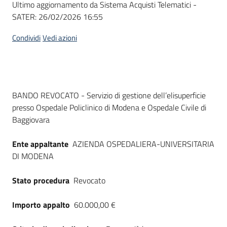
Ultimo aggiornamento da Sistema Acquisti Telematici -
acquisto
SATER:
26/02/2026 16:55
Condividi
Vedi azioni
Supporto
Piattaforme
Dati del bando
BANDO REVOCATO - Servizio di gestione dell’elisuperficie
telematiche
presso Ospedale Policlinico di Modena e Ospedale Civile di
Baggiovara
Ente appaltante
AZIENDA OSPEDALIERA-UNIVERSITARIA
DI MODENA
English
Stato procedura
Revocato
site
Importo appalto
60.000,00 €