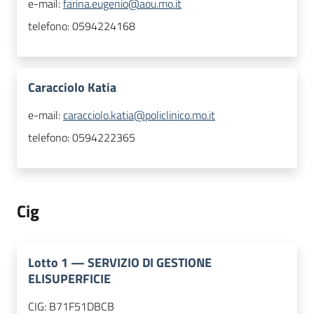
e-mail:
farina.eugenio@aou.mo.it
telefono:
0594224168
Caracciolo Katia
e-mail:
caracciolo.katia@policlinico.mo.it
telefono:
0594222365
Cig
Lotto
1
—
SERVIZIO DI GESTIONE
ELISUPERFICIE
CIG:
B71F51DBCB