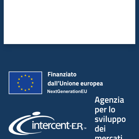
Agenzia
per lo
sviluppo
dei
mercati