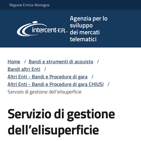
Vai al contenuto
Vai alla navigazione
Vai al footer
Regione Emilia-Romagna
Agenzia per lo
Agenzia
sviluppo
per lo
dei mercati
sviluppo
telematici
dei
mercati
telematici
Home
/
Bandi e strumenti di acquisto
/
Bandi altri Enti
/
Altri Enti - Bandi e Procedure di gara
/
Altri Enti - Bandi e Procedure di gara CHIUSI
/
L'Agenzia
Servizio di gestione dell’elisuperficie
Servizio di gestione
Salta al contenuto
Bandi
e
dell’elisuperficie
strumenti
di