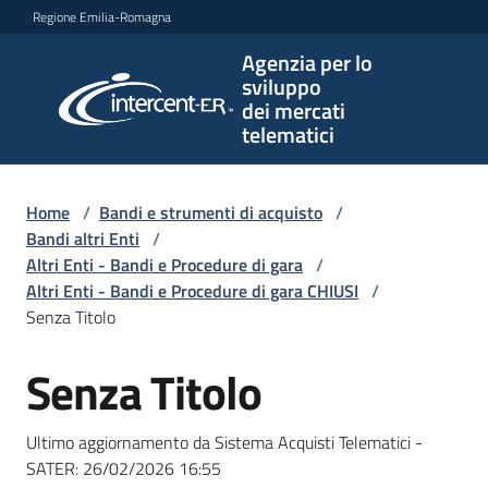
Vai al contenuto
Vai alla navigazione
Vai al footer
Regione Emilia-Romagna
Agenzia per lo
Agenzia
sviluppo
per lo
dei mercati
sviluppo
telematici
dei
mercati
telematici
Home
/
Bandi e strumenti di acquisto
/
Bandi altri Enti
/
Altri Enti - Bandi e Procedure di gara
/
Altri Enti - Bandi e Procedure di gara CHIUSI
/
L'Agenzia
Senza Titolo
Senza Titolo
Salta al contenuto
Bandi
e
Ultimo aggiornamento da Sistema Acquisti Telematici -
strumenti
SATER:
26/02/2026 16:55
di