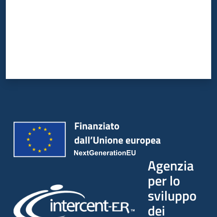
Agenzia
per lo
sviluppo
dei