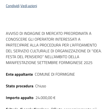
acquisto
Condividi
Vedi azioni
Supporto
Dati del bando
AVVISO DI INDAGINE DI MERCATO PREORDINATA A
CONOSCERE GLI OPERATORI INTERESSATI A
Piattaforme
PARTECIPARE ALLA PROCEDURA PER L’AFFIDAMENTO
telematiche
DEL SERVIZIO CULTURALE DI ORGANIZZAZIONE DI “IDEA.
FESTA DEL PENSIERO” NELL’AMBITO DELLA
MANIFESTAZIONE SETTEMBRE FORMIGINESE 2025
Ente appaltante
COMUNE DI FORMIGINE
English
Stato procedura
Chiuso
site
Importo appalto
24.000,00 €