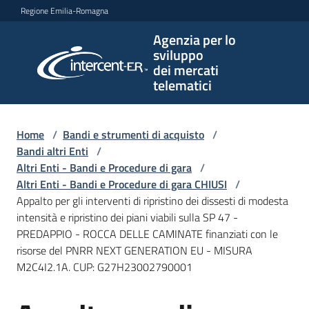
Vai al contenuto
Vai alla navigazione
Vai al footer
Regione Emilia-Romagna
Agenzia per lo
Agenzia
sviluppo
per lo
dei mercati
sviluppo
telematici
dei
mercati
telematici
Home
/
Bandi e strumenti di acquisto
/
Bandi altri Enti
/
Altri Enti - Bandi e Procedure di gara
/
Altri Enti - Bandi e Procedure di gara CHIUSI
/
L'Agenzia
Appalto per gli interventi di ripristino dei dissesti di modesta
intensità e ripristino dei piani viabili sulla SP 47 -
PREDAPPIO - ROCCA DELLE CAMINATE finanziati con le
risorse del PNRR NEXT GENERATION EU - MISURA
Bandi
M2C4I2.1A. CUP: G27H23002790001
e
strumenti
di
Salta al contenuto