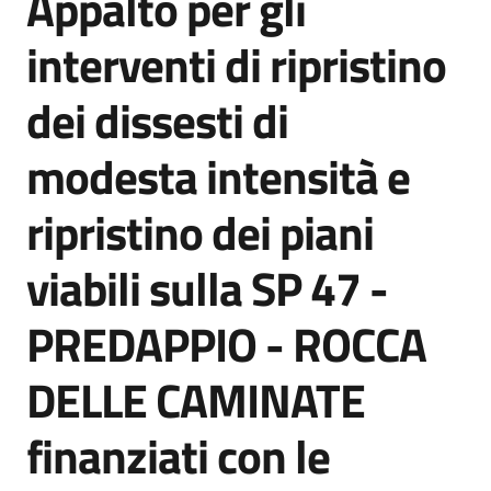
Appalto per gli
acquisto
interventi di ripristino
dei dissesti di
Supporto
modesta intensità e
Piattaforme
ripristino dei piani
telematiche
viabili sulla SP 47 -
PREDAPPIO - ROCCA
DELLE CAMINATE
English
site
finanziati con le