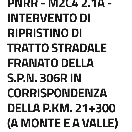
PNRR - M2C4 2.1A -
acquisto
INTERVENTO DI
RIPRISTINO DI
Supporto
TRATTO STRADALE
Piattaforme
FRANATO DELLA
telematiche
S.P.N. 306R IN
CORRISPONDENZA
DELLA P.KM. 21+300
English
site
(A MONTE E A VALLE)