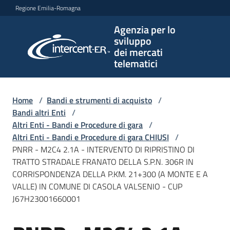
Vai al contenuto
Vai alla navigazione
Vai al footer
Regione Emilia-Romagna
Agenzia per lo
Agenzia
sviluppo
per lo
dei mercati
sviluppo
telematici
dei
mercati
telematici
Home
/
Bandi e strumenti di acquisto
/
Bandi altri Enti
/
Altri Enti - Bandi e Procedure di gara
/
Altri Enti - Bandi e Procedure di gara CHIUSI
/
L'Agenzia
PNRR - M2C4 2.1A - INTERVENTO DI RIPRISTINO DI
TRATTO STRADALE FRANATO DELLA S.P.N. 306R IN
CORRISPONDENZA DELLA P.KM. 21+300 (A MONTE E A
VALLE) IN COMUNE DI CASOLA VALSENIO - CUP
Bandi
J67H23001660001
e
strumenti
di
Salta al contenuto