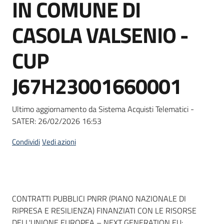
IN COMUNE DI
Seguici
su
CASOLA VALSENIO -
CUP
J67H23001660001
Ultimo aggiornamento da Sistema Acquisti Telematici -
SATER:
26/02/2026 16:53
Condividi
Vedi azioni
Dati del bando
CONTRATTI PUBBLICI PNRR (PIANO NAZIONALE DI
RIPRESA E RESILIENZA) FINANZIATI CON LE RISORSE
DELL'UNIONE EUROPEA – NEXT GENERATION EU: