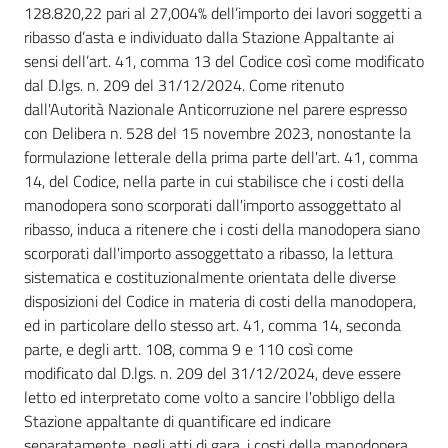
128.820,22 pari al 27,004% dell’importo dei lavori soggetti a
ribasso d’asta e individuato dalla Stazione Appaltante ai
sensi dell’art. 41, comma 13 del Codice così come modificato
dal D.lgs. n. 209 del 31/12/2024. Come ritenuto
dall'Autorità Nazionale Anticorruzione nel parere espresso
con Delibera n. 528 del 15 novembre 2023, nonostante la
formulazione letterale della prima parte dell'art. 41, comma
14, del Codice, nella parte in cui stabilisce che i costi della
manodopera sono scorporati dall'importo assoggettato al
ribasso, induca a ritenere che i costi della manodopera siano
scorporati dall'importo assoggettato a ribasso, la lettura
sistematica e costituzionalmente orientata delle diverse
disposizioni del Codice in materia di costi della manodopera,
ed in particolare dello stesso art. 41, comma 14, seconda
parte, e degli artt. 108, comma 9 e 110 così come
modificato dal D.lgs. n. 209 del 31/12/2024, deve essere
letto ed interpretato come volto a sancire l'obbligo della
Stazione appaltante di quantificare ed indicare
separatamente, negli atti di gara, i costi della manodopera