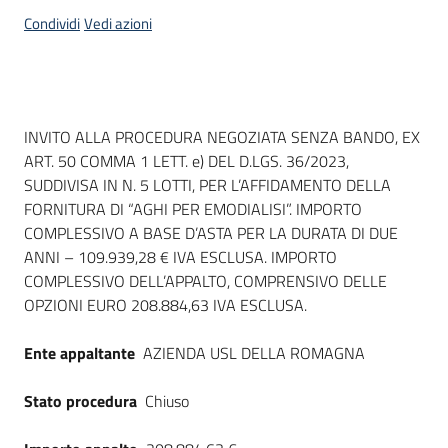
acquisto
Condividi
Vedi azioni
Supporto
Dati del bando
INVITO ALLA PROCEDURA NEGOZIATA SENZA BANDO, EX
ART. 50 COMMA 1 LETT. e) DEL D.LGS. 36/2023,
Piattaforme
SUDDIVISA IN N. 5 LOTTI, PER L’AFFIDAMENTO DELLA
telematiche
FORNITURA DI “AGHI PER EMODIALISI”. IMPORTO
COMPLESSIVO A BASE D’ASTA PER LA DURATA DI DUE
ANNI – 109.939,28 € IVA ESCLUSA. IMPORTO
COMPLESSIVO DELL’APPALTO, COMPRENSIVO DELLE
OPZIONI EURO 208.884,63 IVA ESCLUSA.
English
Ente appaltante
AZIENDA USL DELLA ROMAGNA
site
Stato procedura
Chiuso