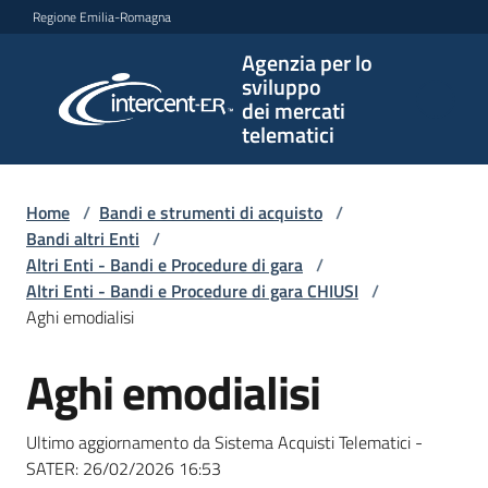
Vai al contenuto
Vai alla navigazione
Vai al footer
Regione Emilia-Romagna
Agenzia per lo
Agenzia
sviluppo
per lo
dei mercati
sviluppo
telematici
dei
mercati
telematici
Home
/
Bandi e strumenti di acquisto
/
Bandi altri Enti
/
Altri Enti - Bandi e Procedure di gara
/
Altri Enti - Bandi e Procedure di gara CHIUSI
/
L'Agenzia
Aghi emodialisi
Aghi emodialisi
Salta al contenuto
Bandi
e
Ultimo aggiornamento da Sistema Acquisti Telematici -
strumenti
SATER:
26/02/2026 16:53
di