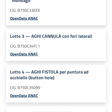
“monoago”
CIG:
B750C33EEE
OpenData ANAC
Lotto
3
—
AGHI CANNULA con fori laterali
CIG:
B750C34FC1
OpenData ANAC
Lotto
4
—
AGHI FISTOLA per puntura ad
occhiello (button hole)
CIG:
B750C35099
OpenData ANAC