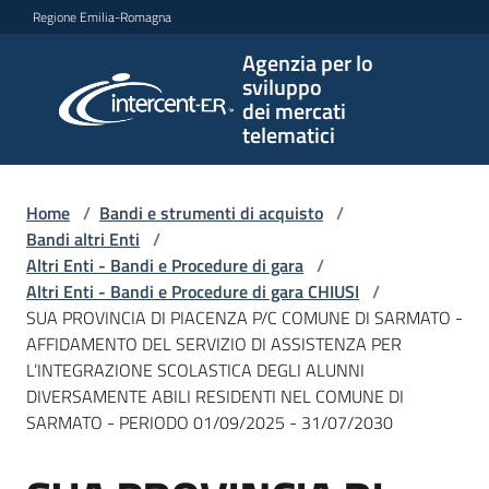
Vai al contenuto
Vai alla navigazione
Vai al footer
Regione Emilia-Romagna
Agenzia per lo
Agenzia
sviluppo
per lo
dei mercati
sviluppo
telematici
dei
mercati
telematici
Home
/
Bandi e strumenti di acquisto
/
Bandi altri Enti
/
Altri Enti - Bandi e Procedure di gara
/
Altri Enti - Bandi e Procedure di gara CHIUSI
/
L'Agenzia
SUA PROVINCIA DI PIACENZA P/C COMUNE DI SARMATO -
AFFIDAMENTO DEL SERVIZIO DI ASSISTENZA PER
L’INTEGRAZIONE SCOLASTICA DEGLI ALUNNI
DIVERSAMENTE ABILI RESIDENTI NEL COMUNE DI
Bandi
SARMATO - PERIODO 01/09/2025 - 31/07/2030
e
strumenti
di
Salta al contenuto