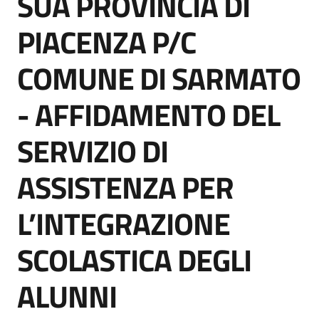
SUA PROVINCIA DI
acquisto
PIACENZA P/C
COMUNE DI SARMATO
Supporto
- AFFIDAMENTO DEL
Piattaforme
SERVIZIO DI
telematiche
ASSISTENZA PER
L’INTEGRAZIONE
SCOLASTICA DEGLI
English
site
ALUNNI