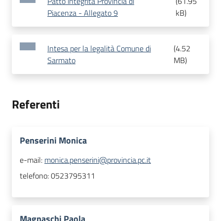
Patto integrità Provincia di
(
61.95
Piacenza - Allegato 9
kB
)
Intesa per la legalità Comune di
(
4.52
Sarmato
MB
)
Referenti
Penserini Monica
e-mail:
monica.penserini@provincia.pc.it
telefono:
0523795311
Magnaschi Paola