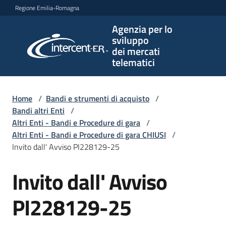
Vai al contenuto
Vai alla navigazione
Vai al footer
Regione Emilia-Romagna
Agenzia per lo
Agenzia
sviluppo
per lo
dei mercati
sviluppo
telematici
dei
mercati
telematici
Home
/
Bandi e strumenti di acquisto
/
Bandi altri Enti
/
Altri Enti - Bandi e Procedure di gara
/
Altri Enti - Bandi e Procedure di gara CHIUSI
/
L'Agenzia
Invito dall' Avviso PI228129-25
Invito dall' Avviso
Salta al contenuto
Bandi
e
PI228129-25
strumenti
di