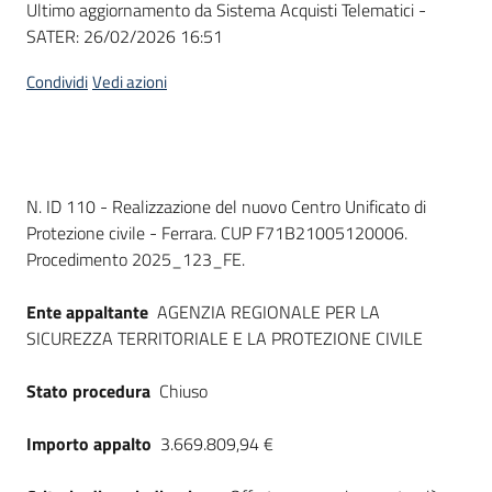
Ultimo aggiornamento da Sistema Acquisti Telematici -
acquisto
SATER:
26/02/2026 16:51
Condividi
Vedi azioni
Supporto
Piattaforme
Dati del bando
N. ID 110 - Realizzazione del nuovo Centro Unificato di
telematiche
Protezione civile - Ferrara. CUP F71B21005120006.
Procedimento 2025_123_FE.
Ente appaltante
AGENZIA REGIONALE PER LA
SICUREZZA TERRITORIALE E LA PROTEZIONE CIVILE
English
Stato procedura
Chiuso
site
Importo appalto
3.669.809,94 €