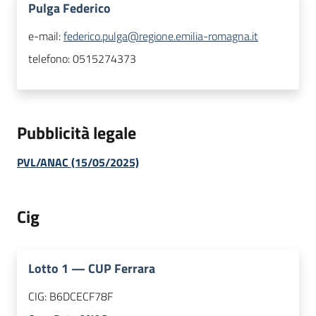
Pulga Federico
e-mail:
federico.pulga@regione.emilia-romagna.it
telefono:
0515274373
Pubblicità legale
PVL/ANAC (15/05/2025)
Cig
Lotto
1
—
CUP Ferrara
CIG:
B6DCECF78F