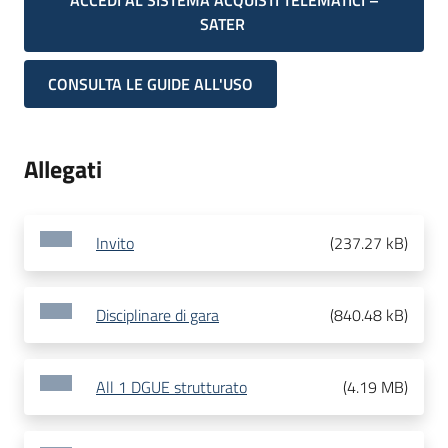
ACCEDI AL SISTEMA ACQUISTI TELEMATICI –
SATER
CONSULTA LE GUIDE ALL'USO
Allegati
Invito
(
237.27 kB
)
Disciplinare di gara
(
840.48 kB
)
All 1 DGUE strutturato
(
4.19 MB
)