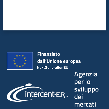
Agenzia
per lo
sviluppo
dei
mercati