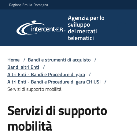
Vai al contenuto
Vai alla navigazione
Vai al footer
Regione Emilia-Romagna
Agenzia per lo
Agenzia
sviluppo
per lo
dei mercati
sviluppo
telematici
dei
mercati
telematici
Home
/
Bandi e strumenti di acquisto
/
Bandi altri Enti
/
Altri Enti - Bandi e Procedure di gara
/
Altri Enti - Bandi e Procedure di gara CHIUSI
/
L'Agenzia
Servizi di supporto mobilità
Servizi di supporto
Salta al contenuto
Bandi
e
mobilità
strumenti
di