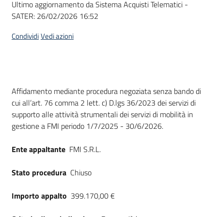
Ultimo aggiornamento da Sistema Acquisti Telematici -
acquisto
SATER:
26/02/2026 16:52
Condividi
Vedi azioni
Supporto
Piattaforme
Dati del bando
Affidamento mediante procedura negoziata senza bando di
telematiche
cui all’art. 76 comma 2 lett. c) D.lgs 36/2023 dei servizi di
supporto alle attività strumentali dei servizi di mobilità in
gestione a FMI periodo 1/7/2025 - 30/6/2026.
Ente appaltante
FMI S.R.L.
English
Stato procedura
Chiuso
site
Importo appalto
399.170,00 €