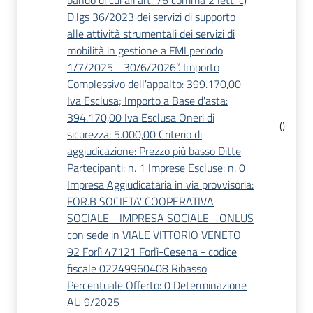
bando di cui all’art. 76 comma 2 lett. c)
D.lgs 36/2023 dei servizi di supporto
alle attività strumentali dei servizi di
mobilità in gestione a FMI periodo
1/7/2025 - 30/6/2026”. Importo
Complessivo dell'appalto: 399.170,00
Iva Esclusa; Importo a Base d'asta:
394.170,00 Iva Esclusa Oneri di
(
)
sicurezza: 5.000,00 Criterio di
aggiudicazione: Prezzo più basso Ditte
Partecipanti: n. 1 Imprese Escluse: n. 0
Impresa Aggiudicataria in via provvisoria:
FOR.B SOCIETA' COOPERATIVA
SOCIALE - IMPRESA SOCIALE - ONLUS
con sede in VIALE VITTORIO VENETO
92 Forlì 47121 Forlì-Cesena - codice
fiscale 02249960408 Ribasso
Percentuale Offerto: 0 Determinazione
AU 9/2025