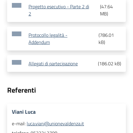
Progetto esecutivo - Parte 2 di
(
47.64
2
MB
)
Protocollo legalità -
(
786.01
Addendum
kB
)
Allegati di partecipazione
(
186.02 kB
)
Referenti
Viani Luca
e-mail:
luca.viani@unionevaldenza.it