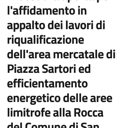
acquisto
l'affidamento in
appalto dei lavori di
Supporto
riqualificazione
dell'area mercatale di
Piattaforme
telematiche
Piazza Sartori ed
efficientamento
energetico delle aree
English
limitrofe alla Rocca
site
del Comune di San