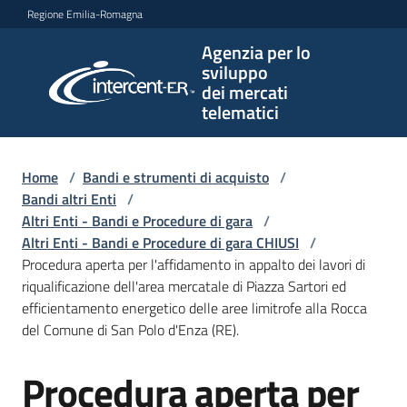
Vai al contenuto
Vai alla navigazione
Vai al footer
Regione Emilia-Romagna
Agenzia per lo
Agenzia
sviluppo
per lo
dei mercati
sviluppo
telematici
dei
mercati
telematici
Home
/
Bandi e strumenti di acquisto
/
Bandi altri Enti
/
Altri Enti - Bandi e Procedure di gara
/
Altri Enti - Bandi e Procedure di gara CHIUSI
/
L'Agenzia
Procedura aperta per l'affidamento in appalto dei lavori di
riqualificazione dell'area mercatale di Piazza Sartori ed
efficientamento energetico delle aree limitrofe alla Rocca
del Comune di San Polo d'Enza (RE).
Bandi
e
Procedura aperta per
strumenti
Salta al contenuto
di