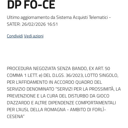
DP FO-CE
acquisto
Ultimo aggiornamento da Sistema Acquisti Telematici -
SATER:
26/02/2026 16:51
Supporto
Condividi
Vedi azioni
Piattaforme
telematiche
Dati del bando
PROCEDURA NEGOZIATA SENZA BANDO, EX ART. 50
COMMA 1 LETT. e) DEL D.LGS. 36/2023, LOTTO SINGOLO,
PER L’AFFIDAMENTO IN ACCORDO QUADRO DEL
SERVIZIO DENOMINATO “SERVIZI PER LA PROSSIMITÀ, LA
PREVENZIONE E LA CURA DEL DISTURBO DA GIOCO
English
D’AZZARDO E ALTRE DIPENDENZE COMPORTAMENTALI
site
PER L'AUSL DELLA ROMAGNA - AMBITO DI FORLÌ-
CESENA”