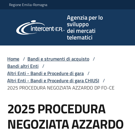
Vai al contenuto
Vai alla navigazione
Vai al footer
Regione Emilia-Romagna
Agenzia per lo
Agenzia
sviluppo
per lo
dei mercati
sviluppo
telematici
dei
mercati
telematici
Home
/
Bandi e strumenti di acquisto
/
Bandi altri Enti
/
Altri Enti - Bandi e Procedure di gara
/
Altri Enti - Bandi e Procedure di gara CHIUSI
/
L'Agenzia
2025 PROCEDURA NEGOZIATA AZZARDO DP FO-CE
2025 PROCEDURA
Salta al contenuto
Bandi
e
NEGOZIATA AZZARDO
strumenti
di