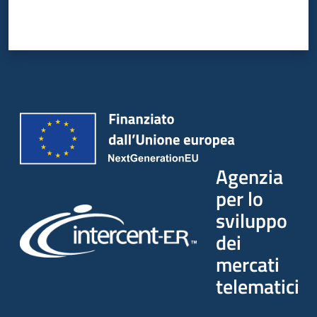
Agenzia
per lo
sviluppo
dei
mercati
telematici