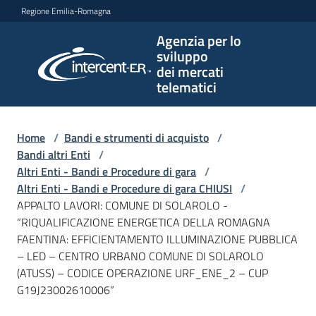
Vai al contenuto
Vai alla navigazione
Vai al footer
Regione Emilia-Romagna
Agenzia per lo
Agenzia
sviluppo
per lo
dei mercati
sviluppo
telematici
dei
mercati
telematici
Home
/
Bandi e strumenti di acquisto
/
Bandi altri Enti
/
Altri Enti - Bandi e Procedure di gara
/
Altri Enti - Bandi e Procedure di gara CHIUSI
/
L'Agenzia
APPALTO LAVORI: COMUNE DI SOLAROLO -
“RIQUALIFICAZIONE ENERGETICA DELLA ROMAGNA
FAENTINA: EFFICIENTAMENTO ILLUMINAZIONE PUBBLICA
– LED – CENTRO URBANO COMUNE DI SOLAROLO
Bandi
(ATUSS) – CODICE OPERAZIONE URF_ENE_2 – CUP
e
G19J23002610006”
strumenti
di