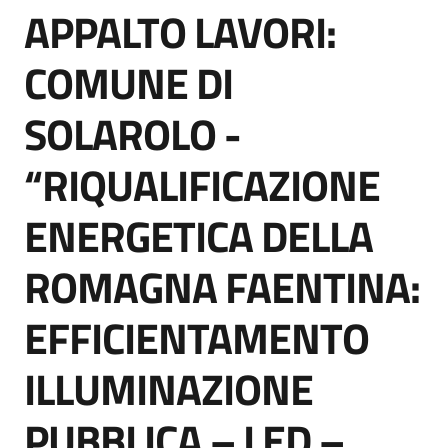
APPALTO LAVORI:
acquisto
Salta al contenuto
COMUNE DI
Supporto
SOLAROLO -
“RIQUALIFICAZIONE
Piattaforme
telematiche
ENERGETICA DELLA
ROMAGNA FAENTINA:
EFFICIENTAMENTO
English
ILLUMINAZIONE
site
PUBBLICA – LED –