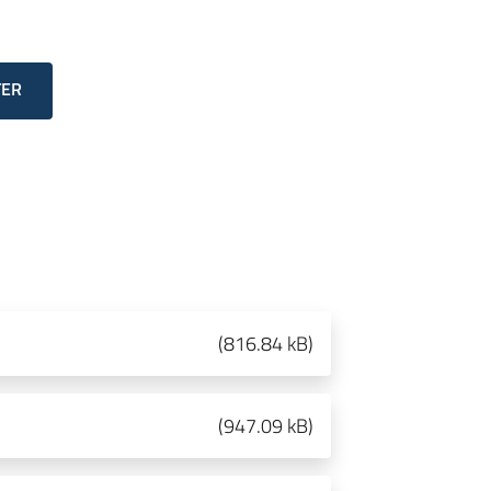
TER
(
816.84 kB
)
(
947.09 kB
)