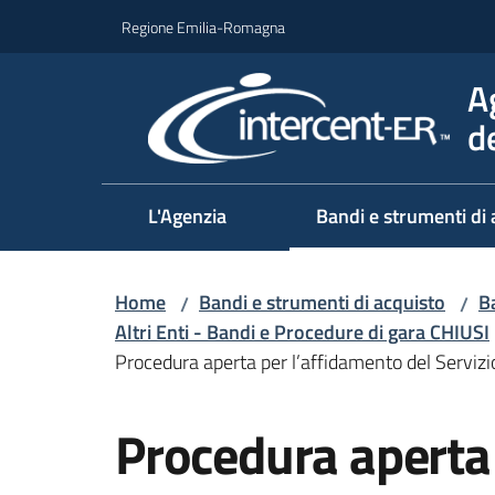
Vai al contenuto
Vai alla navigazione
Vai al footer
Regione Emilia-Romagna
A
d
L'Agenzia
Bandi e strumenti di 
Home
Bandi e strumenti di acquisto
Ba
/
/
Altri Enti - Bandi e Procedure di gara CHIUSI
Procedura aperta per l’affidamento del Servizi
Salta al contenuto
Procedura aperta