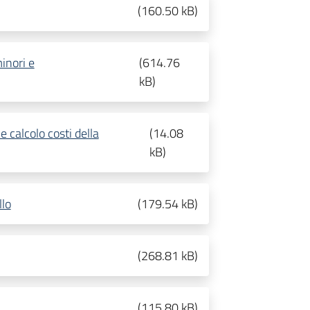
(
160.50 kB
)
inori e
(
614.76
kB
)
 calcolo costi della
(
14.08
kB
)
llo
(
179.54 kB
)
(
268.81 kB
)
(
115.80 kB
)