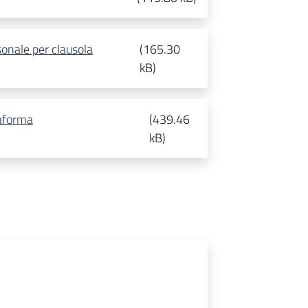
onale per clausola
(
165.30
kB
)
aforma
(
439.46
kB
)