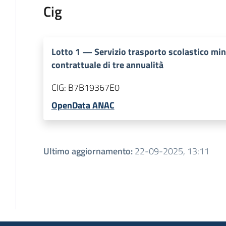
Cig
Lotto
1
—
Servizio trasporto scolastico mi
contrattuale di tre annualità
CIG:
B7B19367E0
OpenData ANAC
Ultimo aggiornamento
:
22-09-2025, 13:11