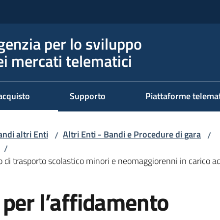
genzia per lo sviluppo
ei mercati telematici
acquisto
Supporto
Piattaforme telema
ndi altri Enti
Altri Enti - Bandi e Procedure di gara
/
/
/
o di trasporto scolastico minori e neomaggiorenni in carico 
 per l’affidamento