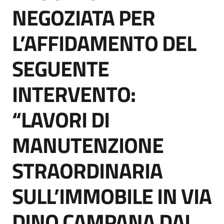
acquisto
NEGOZIATA PER
L’AFFIDAMENTO DEL
Supporto
SEGUENTE
INTERVENTO:
Piattaforme
telematiche
“LAVORI DI
MANUTENZIONE
STRAORDINARIA
English
SULL’IMMOBILE IN VIA
site
DINO CAMPANA DAL