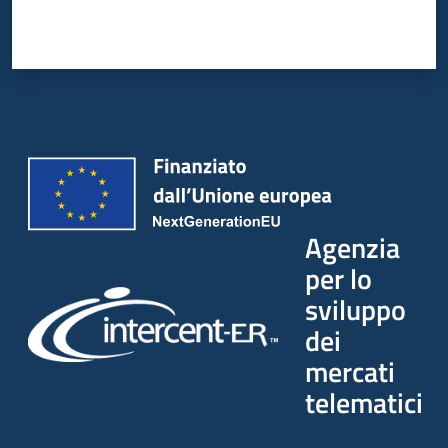
Agenzia
per lo
sviluppo
dei
mercati
telematici