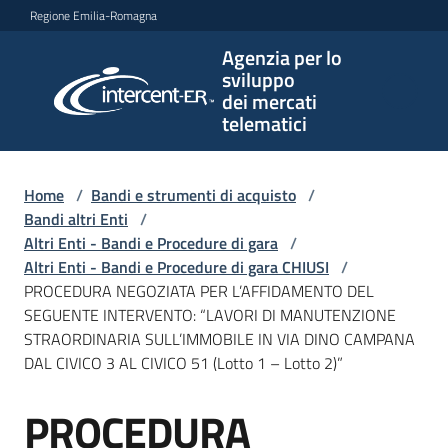
Vai al contenuto
Vai alla navigazione
Vai al footer
Regione Emilia-Romagna
Agenzia per lo
Agenzia
sviluppo
per lo
dei mercati
sviluppo
telematici
dei
mercati
telematici
Home
/
Bandi e strumenti di acquisto
/
Bandi altri Enti
/
Altri Enti - Bandi e Procedure di gara
/
Altri Enti - Bandi e Procedure di gara CHIUSI
/
L'Agenzia
PROCEDURA NEGOZIATA PER L’AFFIDAMENTO DEL
SEGUENTE INTERVENTO: “LAVORI DI MANUTENZIONE
STRAORDINARIA SULL’IMMOBILE IN VIA DINO CAMPANA
DAL CIVICO 3 AL CIVICO 51 (Lotto 1 – Lotto 2)”
Bandi
e
PROCEDURA
strumenti
Salta al contenuto
di