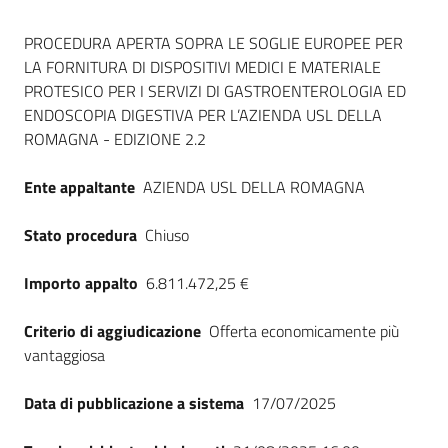
Seguici
Dati del bando
su
PROCEDURA APERTA SOPRA LE SOGLIE EUROPEE PER
LA FORNITURA DI DISPOSITIVI MEDICI E MATERIALE
PROTESICO PER I SERVIZI DI GASTROENTEROLOGIA ED
ENDOSCOPIA DIGESTIVA PER L’AZIENDA USL DELLA
ROMAGNA - EDIZIONE 2.2
Ente appaltante
AZIENDA USL DELLA ROMAGNA
Stato procedura
Chiuso
Importo appalto
6.811.472,25 €
Criterio di aggiudicazione
Offerta economicamente più
vantaggiosa
Data di pubblicazione a sistema
17/07/2025