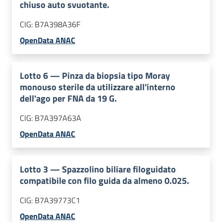
chiuso auto svuotante.
CIG:
B7A398A36F
OpenData ANAC
Lotto
6
—
Pinza da biopsia tipo Moray
monouso sterile da utilizzare all'interno
dell'ago per FNA da 19 G.
CIG:
B7A397A63A
OpenData ANAC
Lotto
3
—
Spazzolino biliare filoguidato
compatibile con filo guida da almeno 0.025.
CIG:
B7A39773C1
OpenData ANAC