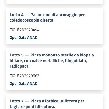
Lotto
4
—
Palloncino di ancoraggio per
coledocoscopia diretta.
CIG:
B7A3978494
OpenData ANAC
Lotto
5
—
Pinza monouso sterile da biopsia
biliare, con valve metalliche, filoguidata,
radiopaca.
CIG:
B7A3979567
OpenData ANAC
Lotto
7
—
Pinza a forbice utilizzata per
tagliare punti di sutura.