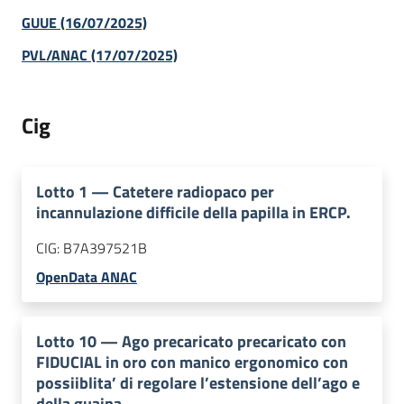
GUUE (16/07/2025)
PVL/ANAC (17/07/2025)
Cig
Lotto
1
—
Catetere radiopaco per
incannulazione difficile della papilla in ERCP.
CIG:
B7A397521B
OpenData ANAC
Lotto
10
—
Ago precaricato precaricato con
FIDUCIAL in oro con manico ergonomico con
possiiblita’ di regolare l’estensione dell’ago e
della guaina.