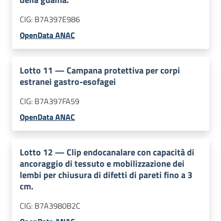
CIG:
B7A397E986
OpenData ANAC
Lotto
11
—
Campana protettiva per corpi
estranei gastro-esofagei
CIG:
B7A397FA59
OpenData ANAC
Lotto
12
—
Clip endocanalare con capacità di
ancoraggio di tessuto e mobilizzazione dei
lembi per chiusura di difetti di pareti fino a 3
cm.
CIG:
B7A3980B2C