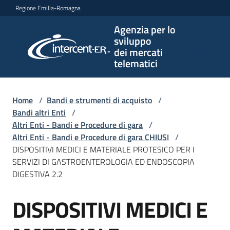
Vai al contenuto
Vai alla navigazione
Vai al footer
Regione Emilia-Romagna
Agenzia per lo
Agenzia
sviluppo
per lo
dei mercati
sviluppo
telematici
dei
mercati
telematici
Home
/
Bandi e strumenti di acquisto
/
Bandi altri Enti
/
Altri Enti - Bandi e Procedure di gara
/
Altri Enti - Bandi e Procedure di gara CHIUSI
/
L'Agenzia
DISPOSITIVI MEDICI E MATERIALE PROTESICO PER I
SERVIZI DI GASTROENTEROLOGIA ED ENDOSCOPIA
DIGESTIVA 2.2
Bandi
DISPOSITIVI MEDICI E
e
Salta al contenuto
strumenti
di