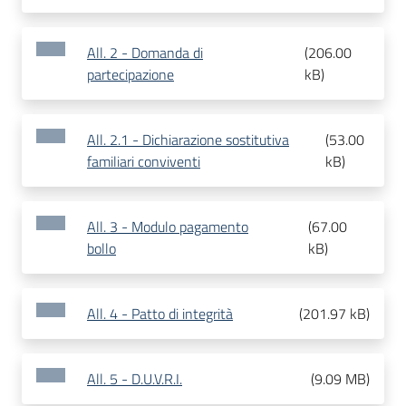
All. 2 - Domanda di
(
206.00
partecipazione
kB
)
All. 2.1 - Dichiarazione sostitutiva
(
53.00
familiari conviventi
kB
)
All. 3 - Modulo pagamento
(
67.00
bollo
kB
)
All. 4 - Patto di integrità
(
201.97 kB
)
All. 5 - D.U.V.R.I.
(
9.09 MB
)