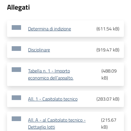
Allegati
Determina di indizione
(
611.54 kB
)
Disciplinare
(
919.47 kB
)
Tabella n. 1 - Importo
(
488.09
economico dell’appalto.
kB
)
All. 1 - Capitolato tecnico
(
283.07 kB
)
All. A - al Capitolato tecnico -
(
215.67
Dettaglio lotti
kB
)