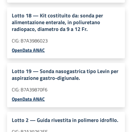
Lotto
18
—
Kit costituito da: sonda per
alimentazione enterale, in poliuretano
radiopaco, diametro da 9 a 12 Fr.
CIG:
B7A3986023
OpenData ANAC
Lotto
19
—
Sonda nasogastrica tipo Levin per
aspirazione gastro-digiunale.
CIG:
B7A39870F6
OpenData ANAC
Lotto
2
—
Guida rivestita in polimero idrofilo.
CIG:
B7A39762EE