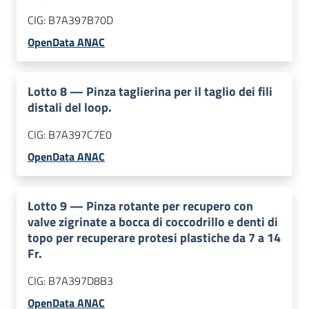
CIG:
B7A397B70D
OpenData ANAC
Lotto
8
—
Pinza taglierina per il taglio dei fili
distali del loop.
CIG:
B7A397C7E0
OpenData ANAC
Lotto
9
—
Pinza rotante per recupero con
valve zigrinate a bocca di coccodrillo e denti di
topo per recuperare protesi plastiche da 7 a 14
Fr.
CIG:
B7A397D8B3
OpenData ANAC