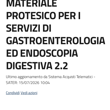
MATERIALE
acquisto
PROTESICO PER I
Supporto
SERVIZI DI
GASTROENTEROLOGIA
Piattaforme
ED ENDOSCOPIA
telematiche
DIGESTIVA 2.2
Ultimo aggiornamento da Sistema Acquisti Telematici -
SATER:
15/07/2026 10:04
English
site
Condividi
Vedi azioni