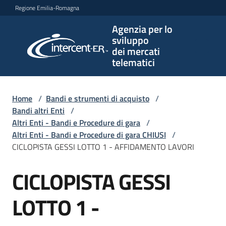
Vai al contenuto
Vai alla navigazione
Vai al footer
Regione Emilia-Romagna
Agenzia per lo
Agenzia
sviluppo
per lo
dei mercati
sviluppo
telematici
dei
mercati
telematici
Home
/
Bandi e strumenti di acquisto
/
Bandi altri Enti
/
Altri Enti - Bandi e Procedure di gara
/
Altri Enti - Bandi e Procedure di gara CHIUSI
/
L'Agenzia
CICLOPISTA GESSI LOTTO 1 - AFFIDAMENTO LAVORI
CICLOPISTA GESSI
Salta al contenuto
Bandi
e
LOTTO 1 -
strumenti
di