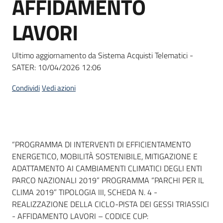
AFFIDAMENTO
acquisto
LAVORI
Supporto
Ultimo aggiornamento da Sistema Acquisti Telematici -
SATER:
10/04/2026 12:06
Piattaforme
Condividi
Vedi azioni
telematiche
Dati del bando
“PROGRAMMA DI INTERVENTI DI EFFICIENTAMENTO
ENERGETICO, MOBILITÀ SOSTENIBILE, MITIGAZIONE E
ADATTAMENTO AI CAMBIAMENTI CLIMATICI DEGLI ENTI
English
PARCO NAZIONALI 2019” PROGRAMMA “PARCHI PER IL
site
CLIMA 2019” TIPOLOGIA III, SCHEDA N. 4 -
REALIZZAZIONE DELLA CICLO-PISTA DEI GESSI TRIASSICI
- AFFIDAMENTO LAVORI – CODICE CUP: