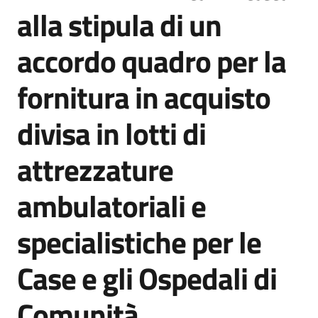
acquisto
alla stipula di un
accordo quadro per la
Supporto
fornitura in acquisto
divisa in lotti di
Piattaforme
telematiche
attrezzature
ambulatoriali e
specialistiche per le
English
Case e gli Ospedali di
site
Comunità