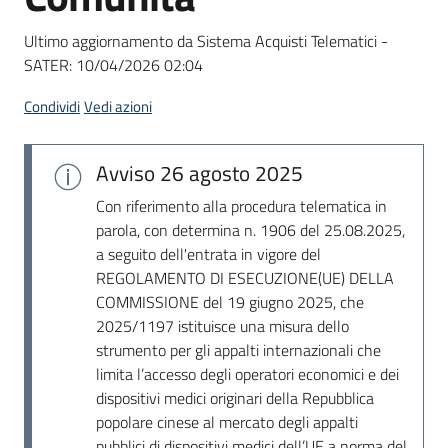
Seguici
su
Ultimo aggiornamento da Sistema Acquisti Telematici -
SATER:
10/04/2026 02:04
Condividi
Vedi azioni
Avviso
26 agosto 2025
Con riferimento alla procedura telematica in
parola, con determina n. 1906 del 25.08.2025,
a seguito dell'entrata in vigore del
REGOLAMENTO DI ESECUZIONE(UE) DELLA
COMMISSIONE del 19 giugno 2025, che
2025/1197 istituisce una misura dello
strumento per gli appalti internazionali che
limita l’accesso degli operatori economici e dei
dispositivi medici originari della Repubblica
popolare cinese al mercato degli appalti
pubblici di dispositivi medici dell’UE a norma del