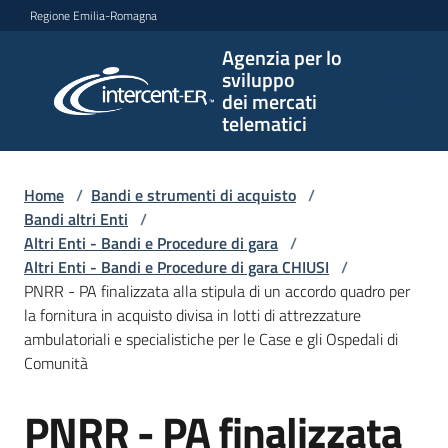
Vai al contenuto
Vai alla navigazione
Vai al footer
Regione Emilia-Romagna
Agenzia per lo
Agenzia
sviluppo
per lo
dei mercati
sviluppo
telematici
dei
mercati
telematici
Home
/
Bandi e strumenti di acquisto
/
Bandi altri Enti
/
Altri Enti - Bandi e Procedure di gara
/
Altri Enti - Bandi e Procedure di gara CHIUSI
/
L'Agenzia
PNRR - PA finalizzata alla stipula di un accordo quadro per
la fornitura in acquisto divisa in lotti di attrezzature
ambulatoriali e specialistiche per le Case e gli Ospedali di
Comunità
Bandi
e
PNRR - PA finalizzata
strumenti
Salta al contenuto
di