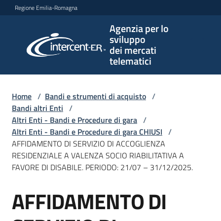
Vai al contenuto
Vai alla navigazione
Vai al footer
Regione Emilia-Romagna
Agenzia per lo
Agenzia
sviluppo
per lo
dei mercati
sviluppo
telematici
dei
mercati
telematici
Home
/
Bandi e strumenti di acquisto
/
Bandi altri Enti
/
Altri Enti - Bandi e Procedure di gara
/
Altri Enti - Bandi e Procedure di gara CHIUSI
/
L'Agenzia
AFFIDAMENTO DI SERVIZIO DI ACCOGLIENZA
RESIDENZIALE A VALENZA SOCIO RIABILITATIVA A
FAVORE DI DISABILE. PERIODO: 21/07 – 31/12/2025.
Bandi
AFFIDAMENTO DI
e
Salta al contenuto
strumenti
di