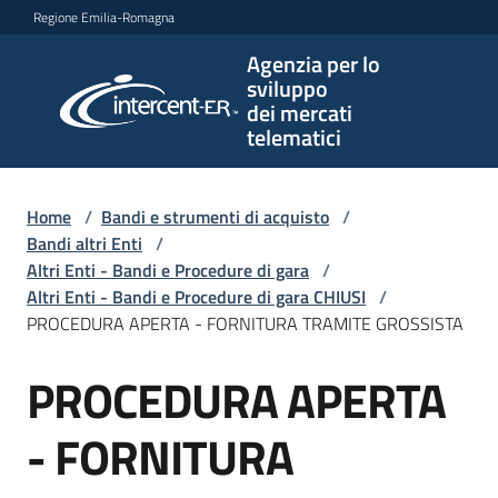
Vai al contenuto
Vai alla navigazione
Vai al footer
Regione Emilia-Romagna
Agenzia per lo
Agenzia
sviluppo
per lo
dei mercati
sviluppo
telematici
dei
mercati
telematici
Home
/
Bandi e strumenti di acquisto
/
Bandi altri Enti
/
Altri Enti - Bandi e Procedure di gara
/
Altri Enti - Bandi e Procedure di gara CHIUSI
/
L'Agenzia
PROCEDURA APERTA - FORNITURA TRAMITE GROSSISTA
PROCEDURA APERTA
Salta al contenuto
Bandi
e
- FORNITURA
strumenti
di