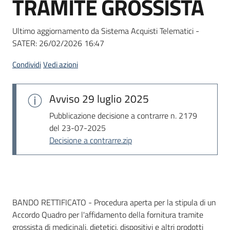
TRAMITE GROSSISTA
acquisto
Ultimo aggiornamento da Sistema Acquisti Telematici -
SATER:
26/02/2026 16:47
Supporto
Condividi
Vedi azioni
Piattaforme
Avviso
29 luglio 2025
telematiche
Pubblicazione decisione a contrarre n. 2179
del 23-07-2025
Decisione a contrarre.zip
English
site
Dati del bando
BANDO RETTIFICATO - Procedura aperta per la stipula di un
Accordo Quadro per l'affidamento della fornitura tramite
grossista di medicinali, dietetici, dispositivi e altri prodotti