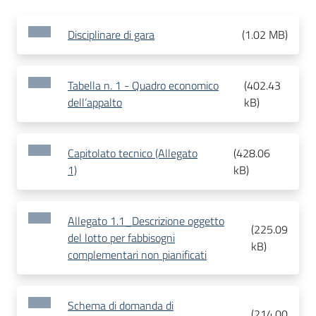
Disciplinare di gara
(
1.02 MB
)
Tabella n. 1 - Quadro economico
(
402.43
dell’appalto
kB
)
Capitolato tecnico (Allegato
(
428.06
1)
kB
)
Allegato 1.1_Descrizione oggetto
(
225.09
del lotto per fabbisogni
kB
)
complementari non pianificati
Schema di domanda di
(
214.00